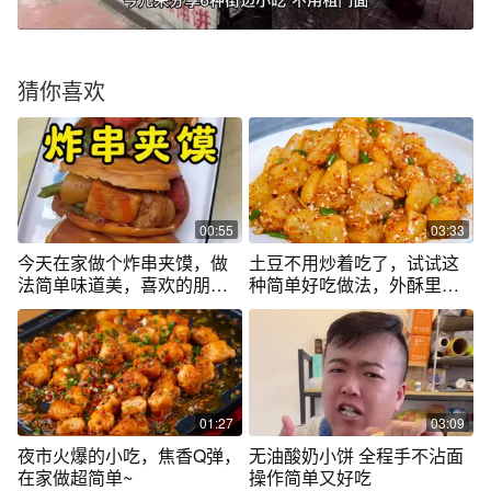
猜你喜欢
00:55
03:33
今天在家做个炸串夹馍，做
土豆不用炒着吃了，试试这
法简单味道美，喜欢的朋友
种简单好吃做法，外酥里糯
赶紧也试试吧#街边小吃 #炸
太美味了
串夹馍 #妈呀太香了
01:27
03:09
夜市火爆的小吃，焦香Q弹，
无油酸奶小饼 全程手不沾面
在家做超简单~
操作简单又好吃