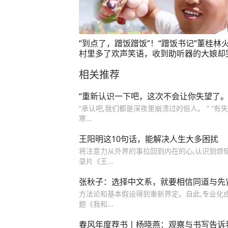
“到点了，蹭饭蹭饭”！“蹭饭书记”董桂林
村里多了欢声笑语，收到助听器的大娘却
了。“这就是流量的具象化！”#蹭饭书记
相关推荐
火 #三农深镜头#媒体精选计划
“重新认识一下吧，这次不会让你失望了。
“承认吧,我们都是深夜里崩溃过的俗人。 ” “
寒...
王阳明这10句话，能解决人生大多困扰
将注意力从外界的事拉回到内在的心,认识到烦
录片《王...
张秋子：选择中文系，就要相信同道与先
方法论和基本假设得到重新界定。自此,专业化成为
题《我和...
春风年度荐书丨杨晓燕：观察与书写告诉