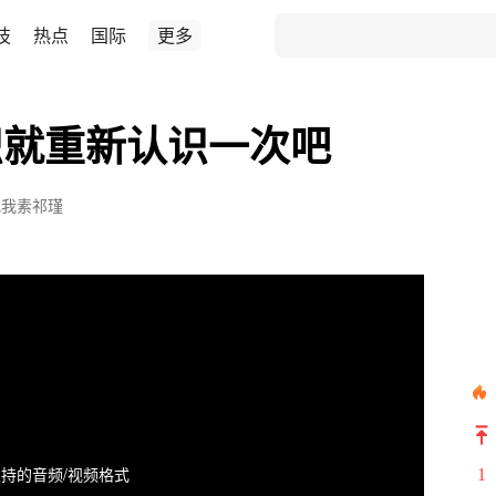
技
热点
国际
更多
识就重新认识一次吧
找我素祁瑾
持的音频/视频格式
1