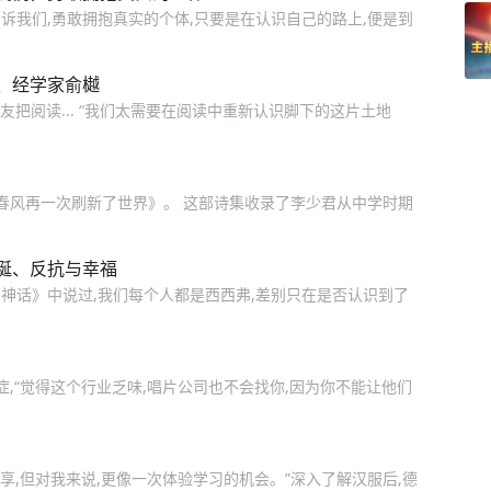
诉我们,勇敢拥抱真实的个体,只要是在认识自己的路上,便是到
、经学家俞樾
友把阅读... “我们太需要在阅读中重新认识脚下的这片土地
《春风再一次刷新了世界》。 这部诗集收录了李少君从中学时期
诞、反抗与幸福
神话》中说过,我们每个人都是西西弗,差别只在是否认识到了
症,“觉得这个行业乏味,唱片公司也不会找你,因为你不能让他们
享,但对我来说,更像一次体验学习的机会。”深入了解汉服后,德