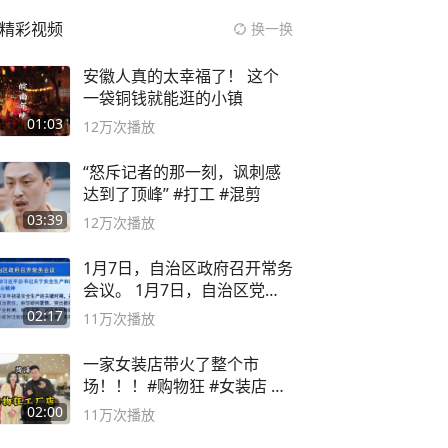
精彩视频
换一换
安徽人真的太幸福了！ 这个
一袋铜钱就能逛的小镇
01:03
12万
次播放
“怒斥记者的那一刻，讽刺感
达到了顶峰” #打工 #混剪
03:39
12万
次播放
1月7日，自治区政府召开常务
会议。 1月7日，自治区党委
副书记
02:17
11万
次播放
一家女装店带火了整个市
场！！！#购物狂 #女装店 #
高品质女装
02:00
11万
次播放