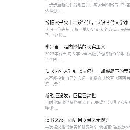
一步步重新认识发现自己。库索用观察与书写告
达理想生...
钱报读书会｜走读浙江，认识清代文学家
认识一位先贤,了解一地历史文化”的方式,带领书
了。”这位...
李少君：走向抒情的现实主义
2025年春天,诗人李少君出版了他的新作品集
至今四十...
从《局外人》到《鼠疫》：加缪笔下的荒
人不能控制自己的命运。加缪在其论著《西西弗
这一点:“...
新歌还没发，巨星已离世
当时他写出很多烂歌,对自己失望万分,得了抑郁
赚钱”...
汉服之都，西塘何以当之无愧？
再次被汉服的精美和讲究吸引,他坦言:“虽说是分