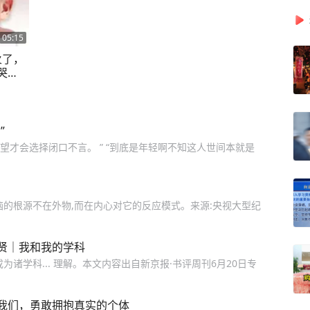
05:15
火了，
哭
为什么
”
有失望才会选择闭口不言。 ” “到底是年轻啊不知这人世间本就是
恼的根源不在外物,而在内心对它的反应模式。来源:央视大型纪
贤｜我和我的学科
诸学科... 理解。本文内容出自新京报·书评周刊6月20日专
我们，勇敢拥抱真实的个体