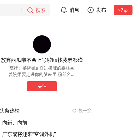
搜索
消息
发布
登录
放弃西瓜啦不会上号啦ks找我素祁瑾
高挂：姜婉婉a 穿过挪威的森林🎄
姜婉柔要走进你的梦💫里 粉丝名：
小果冻😚 外号：嘤嘤怪不许嘲笑我
关注
哦🈲 最后跟大家说古德白喽🐰~
头条热榜
换一换
向新，向前
广东或将迎来“空调外机”