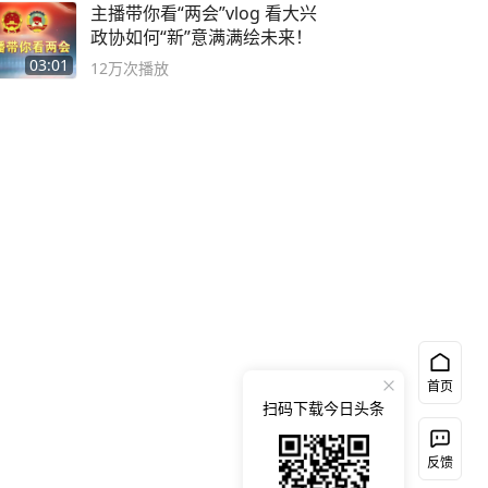
主播带你看“两会”vlog 看大兴
政协如何“新”意满满绘未来！
03:01
12万
次播放
首页
扫码下载今日头条
反馈