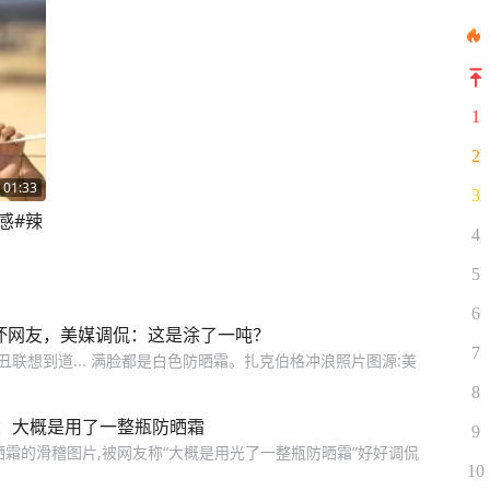
1
2
01:33
3
感#辣
4
5
6
吓坏网友，美媒调侃：这是涂了一吨？
7
丑联想到道... 满脸都是白色防晒霜。扎克伯格冲浪照片图源:美
8
：大概是用了一整瓶防晒霜
9
霜的滑稽图片,被网友称“大概是用光了一整瓶防晒霜”好好调侃
10