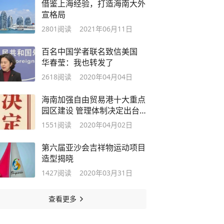
借鉴上海经验，打造海南大外
宣格局
2801
阅读
2021年06月11日
百名中国学者联名致信美国
华春莹：我也转发了
2618
阅读
2020年04月04日
海南加强自由贸易港十大重点
园区建设 管理体制决定出台
（附《决定》解读）
1551
阅读
2020年04月02日
第六届亚沙会吉祥物运动项目
造型揭晓
1427
阅读
2020年03月31日
查看更多