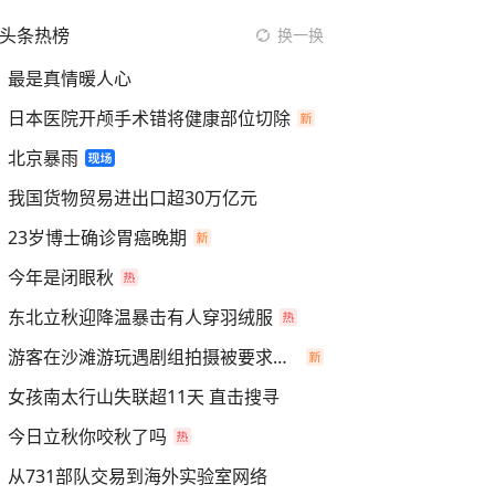
头条热榜
换一换
最是真情暖人心
日本医院开颅手术错将健康部位切除
北京暴雨
我国货物贸易进出口超30万亿元
23岁博士确诊胃癌晚期
今年是闭眼秋
东北立秋迎降温暴击有人穿羽绒服
游客在沙滩游玩遇剧组拍摄被要求离开
女孩南太行山失联超11天 直击搜寻
今日立秋你咬秋了吗
从731部队交易到海外实验室网络