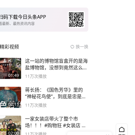
扫码下载今日头条APP
看最新、最热资讯内容
精彩视频
换一换
这一站的博物馆盲盒开的是海
盐博物馆，没想到竟然这么好
逛！
01:49
11万
次播放
蒋长扬：《国色芳华》里的
“神秘花鸟使”，到底是忠是
奸？
02:11
11万
次播放
一家女装店带火了整个市
场！！！#购物狂 #女装店 #
高品质女装
02:00
11万
次播放