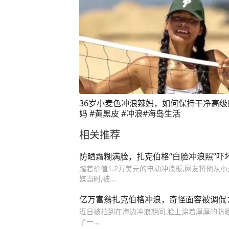
36岁小麦色冲浪辣妈，如何保持干净高级
妈 #黄黑皮 #冲浪#海岛生活
相关推荐
防晒霜糊满脸，扎克伯格“白脸冲浪照”
踏着价值1.2万美元的电动冲浪板,网友将他从小
媒当时,被...
亿万富翁扎克伯格冲浪，奇怪面容被调侃
近日被拍到在海边冲浪期间,脸上涂着厚厚的防晒
了一...