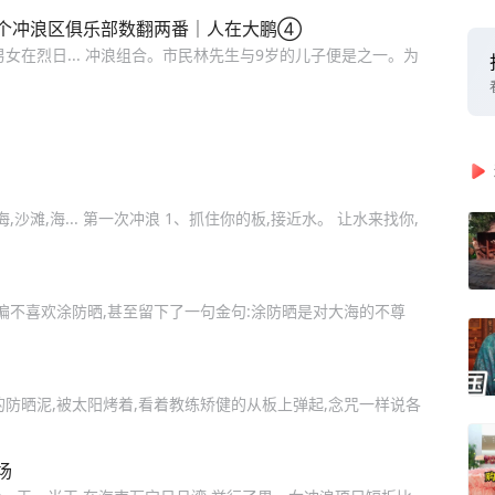
个冲浪区俱乐部数翻两番｜人在大鹏④
女在烈日... 冲浪组合。市民林先生与9岁的儿子便是之一。为
沙滩,海... 第一次冲浪 1、抓住你的板,接近水。 让水来找你,
偏不喜欢涂防晒,甚至留下了一句金句:涂防晒是对大海的不尊
防晒泥,被太阳烤着,看着教练矫健的从板上弹起,念咒一样说各
场