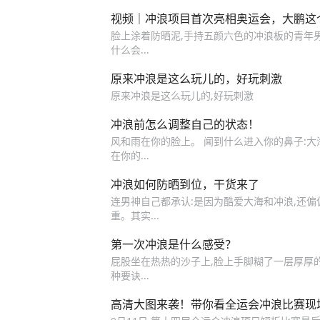
视频｜冲浪项目首次亮相奥运会，大鹏这
脸上涂着防晒泥,手持五颜六色的冲浪板的青年男
什么会...
原来冲浪是这么玩儿的，好玩刺激
原来冲浪是这么玩儿的,好玩刺激
冲浪前怎么调整自己的状态！
风和雨在你的脸上。 闻到什么进入你的鼻子:大海,
在你的...
冲浪如何防晒到位，干货来了
连男神自己都承认:是因为酷爱大海和冲浪,还偏
重。其实...
第一次冲浪是什么感受？
屁股坐在热热的沙子上,脸上手脚糊了一层厚厚的
种要诀...
高清大图来袭！带你看全运会冲浪比赛现