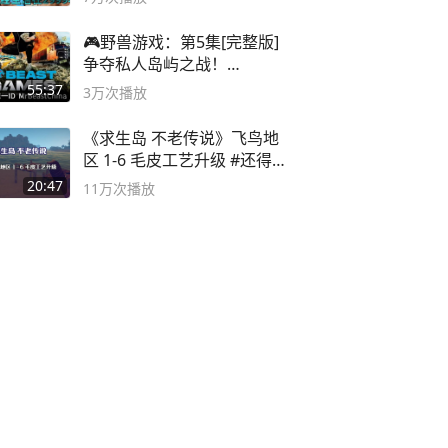
🎮野兽游戏：第5集[完整版]
争夺私人岛屿之战！
#MrBeastChina
55:37
3万
次播放
《求生岛 不老传说》飞鸟地
区 1-6 毛皮工艺升级 #还得是
主机大作
20:47
11万
次播放