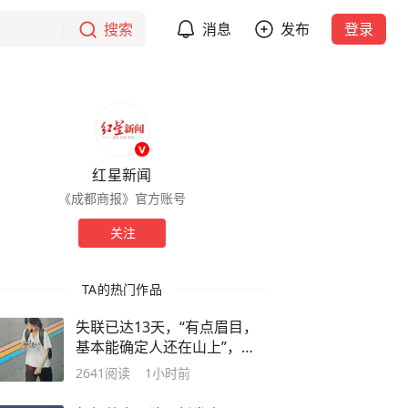
搜索
消息
发布
登录
红星新闻
《成都商报》官方账号
关注
TA的热门作品
失联已达13天，“有点眉目，
基本能确定人还在山上”，独
行南太行的22岁女生程某圆牵
2641
阅读
1小时前
动人心，其最后轨迹定位已确
认