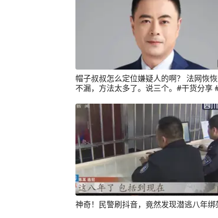
帽子叔叔怎么定位嫌疑人的啊？ 法网恢
不漏，方法太多了。说三个。#干货分享 
知识年终大赏 #深圳律师 #法网恢恢疏而不
刑事律师
神奇！民警刷抖音，竟然发现潜逃八年绑