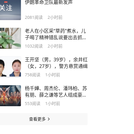
伊朗革命卫队最新发声
2081
阅读
2小时前
老人在小区采“草药”煮水，儿
子喝了精神错乱说要出去抓老
鼠，一晚摔了几十次全身是
1032
阅读
2小时前
伤，老伴喝了昏迷送进ICU，
疾控紧急提醒
王开坚（男，39岁），余井红
（女，27岁），警方悬赏通缉
758
阅读
1小时前
杨千嬅、周杰伦、潘玮柏、苏
有朋、薛之谦等艺人组成豪华
亲友团，为《披荆斩棘
553
阅读
1小时前
2026》选手打call；本季或将
引入 “送考人” 环节
查看更多