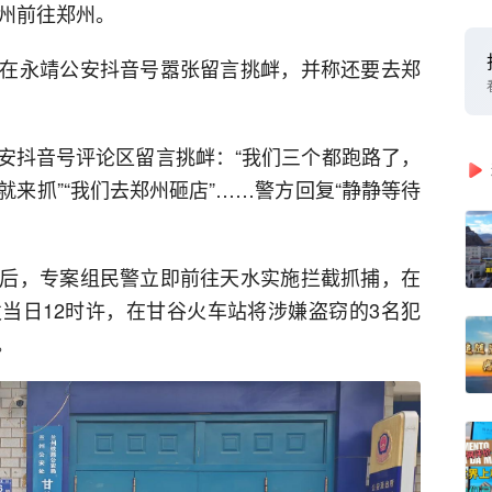
兰州前往郑州。
在永靖公安抖音号嚣张留言挑衅，并称还要去郑
安抖音号评论区留言挑衅：“我们三个都跑路了，
就来抓”“我们去郑州砸店”……警方回复“静静等待
后，专案组民警立即前往天水实施拦截抓捕，在
当日12时许，在甘谷火车站将涉嫌盗窃的3名犯
。