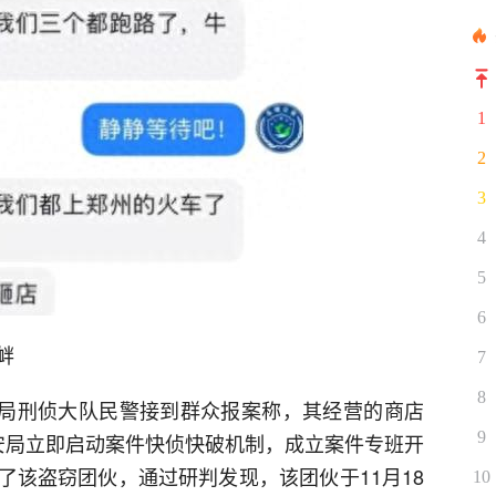
1
2
3
4
5
6
衅
7
8
公安局刑侦大队民警接到群众报案称，其经营的商店
9
安局立即启动案件快侦快破机制，成立案件专班开
了该盗窃团伙，通过研判发现，该团伙于11月18
10