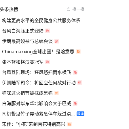
头条热榜
换一换
构建更高水平的全民健身公共服务体系
台风白海豚正式登陆
伊朗最高领袖与总统会谈
Chinamaxxing全球出圈！是啥意思
张本智和横滨赛冠军
台风登陆现场：狂风怒扫雨水横飞
伊朗陆军司令：将回应任何敌对行动
猫咪过火把节被抹成黑猫
白海豚对华东华北影响会大于巴威
司机瞥见竹子晃动紧急停车躲过滑坡
宋佳：“小花”来到百花特别高兴