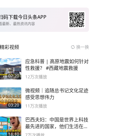
扫码下载今日头条APP
看最新、最热资讯内容
精彩视频
换一换
应急科普 | 高原地震如何针对
性救援？ #西藏地震救援
02:20
12万
次播放
微视频｜追随总书记文化足迹
感受思想伟力
03:20
11万
次播放
巴西夫妇：中国是世界上科技
最先进的国家，他们生活在
2999年
18:10
7万
次播放