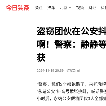
关注
推荐
北京
视频
财经
科
盗窃团伙在公安
啊！警察：静静等
获
2024-11-19 20:39
·
红星新闻
“警察，我们3个都跑路了，来抓我啊
“永靖公安”抖音号嚣张挑衅，喊话警
小时后，永靖公安便将团伙3人全部