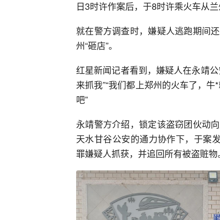
日3时许作案后，于8时许乘火车从
就在警方调查时，嫌疑人逃跑期间还
州“砸店”。
红星新闻记者看到，嫌疑人在永靖公
来抓我”“我们都上郑州的火车了，牛*
吧”
永靖警方介绍，锁定该盗窃团伙动向
天水甘谷公安的通力协作下，于案发
罪嫌疑人抓获，并追回所有被盗赃物