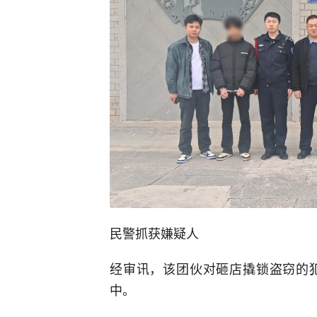
民警抓获嫌疑人
经审讯，该团伙对砸店撬锁盗窃的
中。