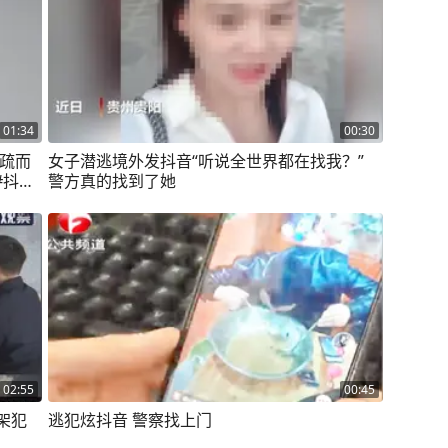
01:34
00:30
恢疏而
女子潜逃境外发抖音“听说全世界都在找我？”
#抖音
警方真的找到了她
漏 #
02:55
00:45
架犯
逃犯炫抖音 警察找上门