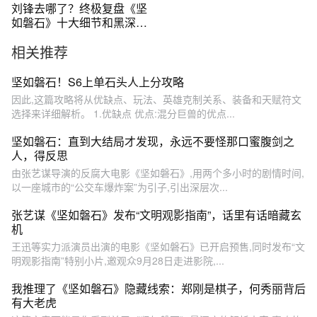
刘锋去哪了？终极复盘《坚
如磐石》十大细节和黑深残
隐喻。
相关推荐
坚如磐石！S6上单石头人上分攻略
因此,这篇攻略将从优缺点、玩法、英雄克制关系、装备和天赋符文
选择来详细解析。 1.优缺点 优点:混分巨兽的优点...
坚如磐石：直到大结局才发现，永远不要怪那口蜜腹剑之
人，得反思
由张艺谋导演的反腐大电影《坚如磐石》,用两个多小时的剧情时间,
以一座城市的“公交车爆炸案”为引子,引出深层次...
张艺谋《坚如磐石》发布“文明观影指南”，话里有话暗藏玄
机
王迅等实力派演员出演的电影《坚如磐石》已开启预售,同时发布“文
明观影指南”特别小片,邀观众9月28日走进影院,...
我推理了《坚如磐石》隐藏线索：郑刚是棋子，何秀丽背后
有大老虎