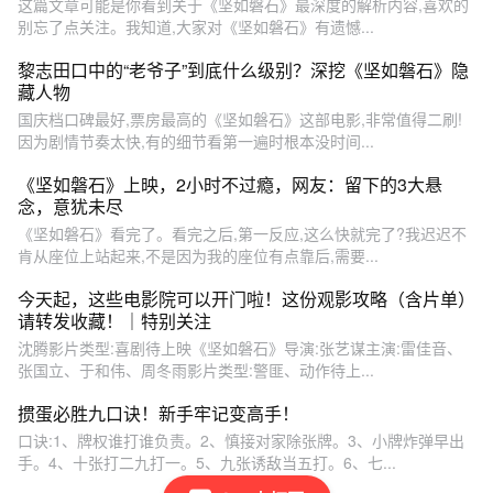
这篇文章可能是你看到关于《坚如磐石》最深度的解析内容,喜欢的
别忘了点关注。我知道,大家对《坚如磐石》有遗憾...
黎志田口中的“老爷子”到底什么级别？深挖《坚如磐石》隐
藏人物
国庆档口碑最好,票房最高的《坚如磐石》这部电影,非常值得二刷!
因为剧情节奏太快,有的细节看第一遍时根本没时间...
《坚如磐石》上映，2小时不过瘾，网友：留下的3大悬
念，意犹未尽
《坚如磐石》看完了。看完之后,第一反应,这么快就完了?我迟迟不
肯从座位上站起来,不是因为我的座位有点靠后,需要...
今天起，这些电影院可以开门啦！这份观影攻略（含片单）
请转发收藏！｜特别关注
沈腾影片类型:喜剧待上映《坚如磐石》导演:张艺谋主演:雷佳音、
张国立、于和伟、周冬雨影片类型:警匪、动作待上...
掼蛋必胜九口诀！新手牢记变高手！
口诀:1、牌权谁打谁负责。2、慎接对家除张牌。3、小牌炸弹早出
手。4、十张打二九打一。5、九张诱敌当五打。6、七...