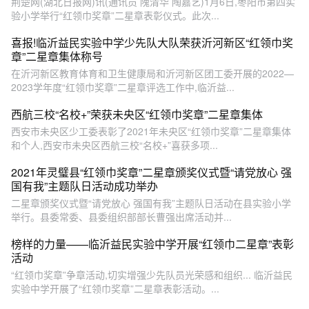
荆楚网(湖北日报网)讯(通讯员 隗清华 陶嘉艺)1月6日,枣阳市第四实
验小学举行“红领巾奖章”二星章表彰仪式。此次...
喜报!临沂益民实验中学少先队大队荣获沂河新区“红领巾奖
章”二星章集体称号
在沂河新区教育体育和卫生健康局和沂河新区团工委开展的2022—
2023学年度“红领巾奖章”二星章评选工作中,临沂益...
西航三校“名校+”荣获未央区“红领巾奖章”二星章集体
西安市未央区少工委表彰了2021年未央区“红领巾奖章”二星章集体
和个人,西安市未央区西航三校“名校+”喜获多项...
2021年灵璧县“红领巾奖章”二星章颁奖仪式暨“请党放心 强
国有我”主题队日活动成功举办
二星章颁奖仪式暨“请党放心 强国有我”主题队日活动在县实验小学
举行。县委常委、县委组织部部长曹强出席活动并...
榜样的力量——临沂益民实验中学开展“红领巾二星章”表彰
活动
“红领巾奖章”争章活动,切实增强少先队员光荣感和组织... 临沂益民
实验中学开展了“红领巾奖章”二星章表彰活动。...