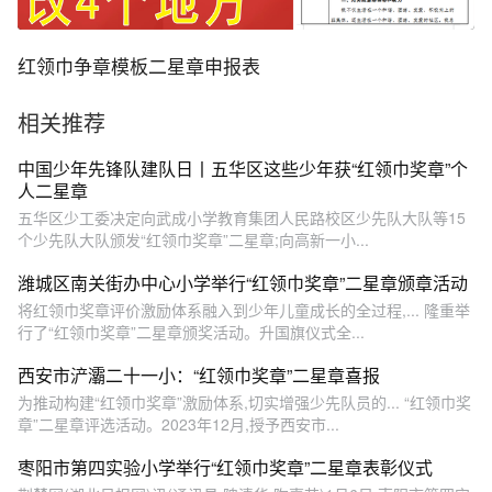
红领巾争章模板二星章申报表
相关推荐
中国少年先锋队建队日丨五华区这些少年获“红领巾奖章”个
人二星章
五华区少工委决定向武成小学教育集团人民路校区少先队大队等15
个少先队大队颁发“红领巾奖章”二星章;向高新一小...
潍城区南关街办中心小学举行“红领巾奖章”二星章颁章活动
将红领巾奖章评价激励体系融入到少年儿童成长的全过程,... 隆重举
行了“红领巾奖章”二星章颁奖活动。升国旗仪式全...
西安市浐灞二十一小：“红领巾奖章”二星章喜报
为推动构建“红领巾奖章”激励体系,切实增强少先队员的... “红领巾奖
章”二星章评选活动。2023年12月,授予西安市...
枣阳市第四实验小学举行“红领巾奖章”二星章表彰仪式