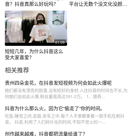
音？抖音真那么好玩吗？
平台让无数个没文化没颜值
负债人翻了身
01:09
短短几年，为什么抖音这么
受大家喜爱？
相关推荐
贵州四朵金花，在抖音发短视频为何会如此火爆呢
她们都没有漂亮的脸蛋,没有姣好的身材,入住抖音的时间也不长,为
何她们会如此火爆,粉丝量竟高达391.2万。 1、猎奇...
抖音为什么那么火，因为它“偷走了”你的时间。
吃饭,睡觉之间,走路,坐车之中,每个人手里都拿着一部手机在刷抖
音。 抖音,利用了人们碎片化的时间,不知不觉火的一...
创作越来越难，抖音都把流量给谁了？