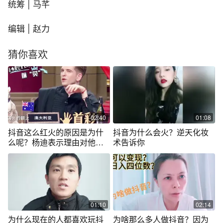
统筹 | 马芊
编辑 | 赵力
猜你喜欢
02:40
01:08
抖音这么红火的原因是为什
抖音为什么会火？逆天化妆
么呢？杨迪表示理由对他无
术告诉你
用
01:10
02:14
为什么现在的人都喜欢玩抖
为啥那么多人做抖音？因为