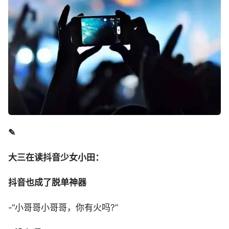
✎
大三在读抖音少女小田：
抖音也成了脱单神器
-“小哥哥小哥哥，你有火吗?”