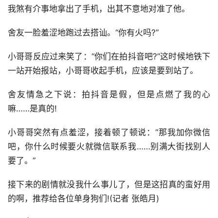
我煞有介事地拿出了手机，出其不意地对准了他。
舍友一脸羞涩地跑过去搭讪。“你有火吗?”
小哥哥反应过来笑了：“你们在拍抖音吧?”这时候地铁下
一站开始报站，小哥哥收起手机，应该是要到站了。
舍友情急之下说：拍抖音是假，但是点燃了我的心
嘛……是真的!
小哥哥突然有点羞涩，接着顿了顿说：“那我加你微信
吧，你什么时候要火就微信联系我……别满大街找别人
要了。”
接下来的剧情就没我什么事儿了，但是这招真的蛮好用
的啊，推荐给各位单身狗们!(记者 张皓月)