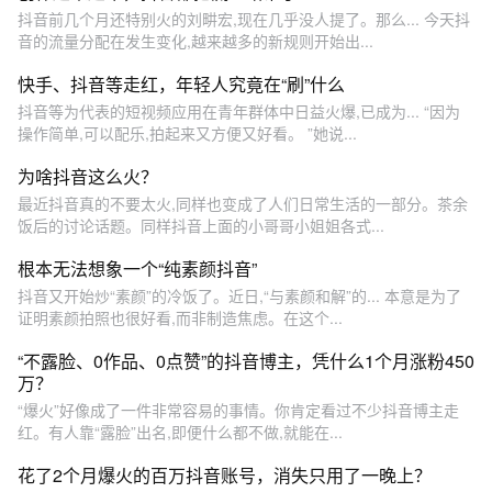
抖音前几个月还特别火的刘畊宏,现在几乎没人提了。那么... 今天抖
音的流量分配在发生变化,越来越多的新规则开始出...
快手、抖音等走红，年轻人究竟在“刷”什么
抖音等为代表的短视频应用在青年群体中日益火爆,已成为... “因为
操作简单,可以配乐,拍起来又方便又好看。 ”她说...
为啥抖音这么火？
最近抖音真的不要太火,同样也变成了人们日常生活的一部分。茶余
饭后的讨论话题。同样抖音上面的小哥哥小姐姐各式...
根本无法想象一个“纯素颜抖音”
抖音又开始炒“素颜”的冷饭了。近日,“与素颜和解”的... 本意是为了
证明素颜拍照也很好看,而非制造焦虑。在这个...
“不露脸、0作品、0点赞”的抖音博主，凭什么1个月涨粉450
万？
“爆火”好像成了一件非常容易的事情。你肯定看过不少抖音博主走
红。有人靠“露脸”出名,即便什么都不做,就能在...
花了2个月爆火的百万抖音账号，消失只用了一晚上？