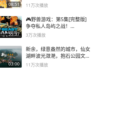
08:51
11万
次播放
🎮野兽游戏：第5集[完整版]
争夺私人岛屿之战！
#MrBeastChina
55:37
3万
次播放
新余，绿意盎然的城市，仙女
湖畔波光潋滟，抱石公园文化
深邃……
03:00
11万
次播放