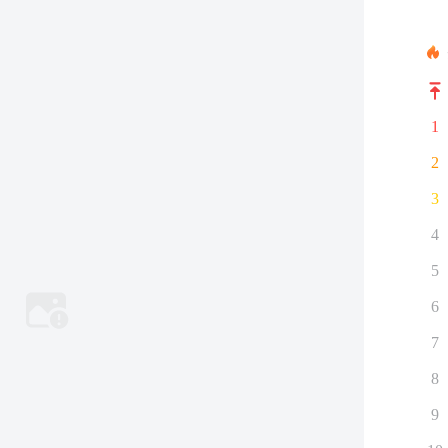
1
2
3
4
5
6
7
8
9