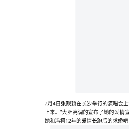
7月4日张靓颖在长沙举行的演唱会
上来。”大胆高调的宣布了她的爱情
她和冯柯12年的爱情长跑后的求婚吧