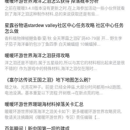
暖暖环游世界海洋之泪怎么获得 掉落概率分析
之前在暖暖3.4.0版本没有更新之时,在上海参加活动一些小伙伴就看
到了海洋之泪这种制作材料,总的来说获取还是有些...
星露谷物语stardew valley社区中心任务攻略 社区中心任务
怎么做
香料植物辣椒鲤鱼春/夏/秋 全天寒霜之泪矿洞40-79层 开... 野生李
子茄子海洋垂钓包沙丁鱼四季 白天蝙蝠翅 10蝙蝠掉...
暖暖环游世界海洋之泪获得攻略
洋之泪还是不错的,属于五星级的,所以与其它的材料相比起来还是很
不错的! 作为游戏中的特殊材料,海洋之泪仅在限时...
《塞尔达传说王国之泪》地下地图怎么刷？
暗之块、光亮花种子。前提:已经全神庙,大部分时间都用mk2跑图,
电池没满。基本重复以下流程:开树根→在新点亮的地...
暖暖环游世界珊瑚海材料掉落关卡汇总
暖暖环游世界掉落海洋之泪关卡如下: 更多暖暖环游世界攻略资讯,
敬请关注搞趣网《暖暖环游世界》专区! 责任编辑【...
百年瞬间丨新中国第一坝的建成