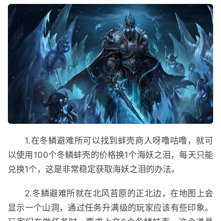
1.在冬鳞避难所可以找到蚌壳商人呀噜咕噜，就可
以使用100个冬鳞蚌壳的价格换1个海妖之泪，每天只能
兑换1个，这是非常稳定获取海妖之泪的办法。
2.冬鳞避难所就在北风苔原的正北边，在地图上会
显示一个山洞，通过任务升满级的玩家应该有些印象。