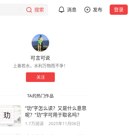
搜索
消息
发布
登录
可言可说
上善若水，水利万物而不争！
关注
TA的热门作品
“玏”字怎么读？又是什么意思
呢？“玏”字可用于取名吗？
1.7万
阅读
2025年11月06日