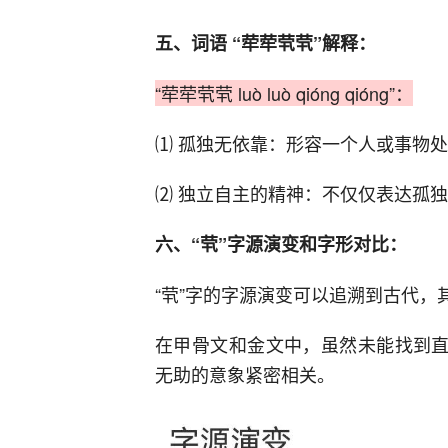
五、词语 “荦荦茕茕”解释：
“荦荦茕茕 luò luò qióng qióng”：
⑴ 孤独无依靠‌：形容一个人或事物
⑵‌ 独立自主的精神‌：不仅仅表达
六、“茕”字源演变和字形对比：
“茕”字的字源演变‌可以追溯到古代
在甲骨文和金文中，虽然未能找到直
无助的意象紧密相关‌。