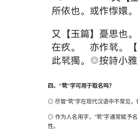
四、“茕”字可用于取名吗？
◎ 尽管“茕”字在现代汉语中不常见，
◎ 作为人名用字，“茕”字通常赋
性。