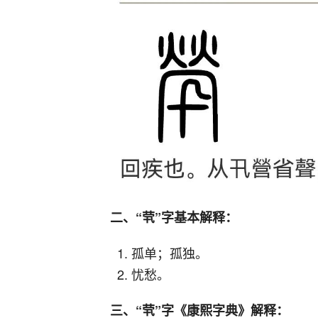
二、“茕”字基本解释：
孤单；孤独。
忧愁。
三、“茕”字《康熙字典》解释：