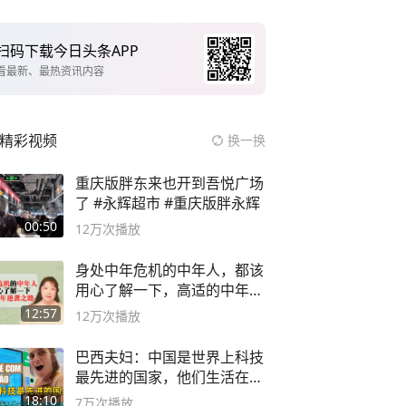
扫码下载今日头条APP
看最新、最热资讯内容
精彩视频
换一换
重庆版胖东来也开到吾悦广场
了 #永辉超市 #重庆版胖永辉
00:50
12万
次播放
身处中年危机的中年人，都该
用心了解一下，高适的中年逆
袭之路
12:57
12万
次播放
巴西夫妇：中国是世界上科技
最先进的国家，他们生活在
2999年
18:10
7万
次播放