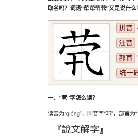
取名吗？词语“荦荦茕茕”又是说什
一、“茕”字怎么读？
读音为“qióng”，同音字“邛”，部首