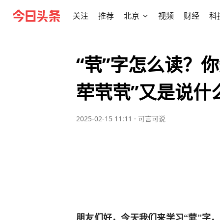
关注
推荐
北京
视频
财经
科
“茕”字怎么读？
荦茕茕”又是说什
2025-02-15 11:11
·
可言可说
朋友们好，今天我们来学习“茕”字