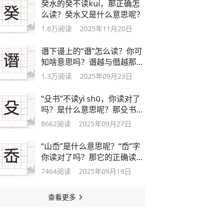
癸水的癸不读kuí，那正确怎
么读？癸水又是什么意思呢？
1.6万
阅读
2025年11月20日
谮下谩上的“谮”怎么读？你可
知啥意思吗？谮越与僭越那个
正确？
1.3万
阅读
2025年09月23日
“殳书”不读yì shū，你读对了
吗？是什么意思呢？那殳书是
书吗？
8662
阅读
2025年09月27日
“山岙”是什么意思呢？“岙”字
你读对了吗？那它的正确读音
是？
7464
阅读
2025年09月19日
查看更多