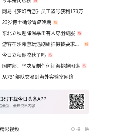
今年是闭眼秋
网易《梦幻西游》员工盗号获利173万
23岁博士确诊胃癌晚期
东北立秋迎降温暴击有人穿羽绒服
游客在沙滩游玩遇剧组拍摄被要求离开
今日立秋你咬秋了吗
国防部：坚决反制任何闹海挑衅图谋
从731部队交易到海外实验室网络
扫码下载今日头条APP
看最新、最热资讯内容
精彩视频
换一换