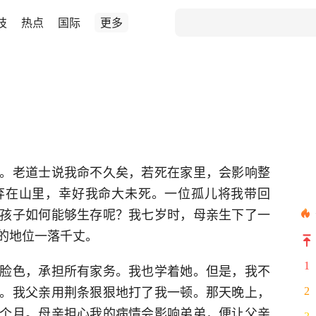
技
热点
国际
更多
。老道士说我命不久矣，若死在家里，会影响整
弃在山里，幸好我命大未死。一位孤儿将我带回
孩子如何能够生存呢？我七岁时，母亲生下了一
的地位一落千丈。
1
脸色，承担所有家务。我也学着她。但是，我不
。我父亲用荆条狠狠地打了我一顿。那天晚上，
2
个月。母亲担心我的病情会影响弟弟，便让父亲