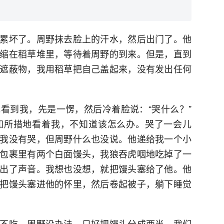
累坏了。周野抹去脸上的汗水，然后出门了。他
缩在稻草堆里，等待着周野的到来。但是，直到
遮蔽物，我用稻草把自己盖起来，没有发出任何
看到我，先是一愣，然后冷着脸说：“哭什么？”
知所措地看着我，不知道该怎么办。哭了一会儿
我没有哭，但周野什么也没说。他递给我一个小
包裹里有两个白面馒头，我狼吞虎咽地吃掉了一
出了声音。我想也没想，就把馒头塞给了他。他
把馒头塞进他的怀里，然后卷起被子，躺下睡觉
不吃。周野没办法，只好把馒头分成两半，我们