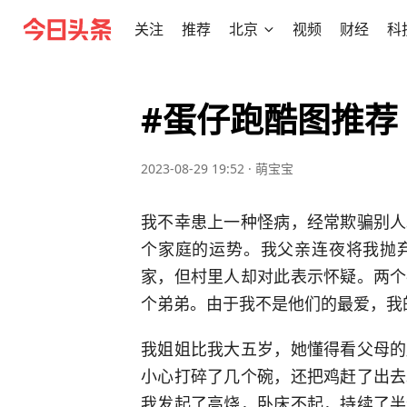
关注
推荐
北京
视频
财经
科
#蛋仔跑酷图推荐
2023-08-29 19:52
·
萌宝宝
我不幸患上一种怪病，经常欺骗别人
个家庭的运势。我父亲连夜将我抛
家，但村里人却对此表示怀疑。两个
个弟弟。由于我不是他们的最爱，我
我姐姐比我大五岁，她懂得看父母的
小心打碎了几个碗，还把鸡赶了出去
我发起了高烧，卧床不起，持续了半