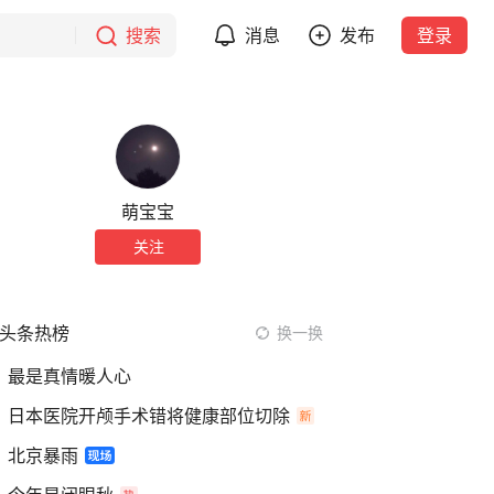
搜索
消息
发布
登录
萌宝宝
关注
头条热榜
换一换
最是真情暖人心
日本医院开颅手术错将健康部位切除
北京暴雨