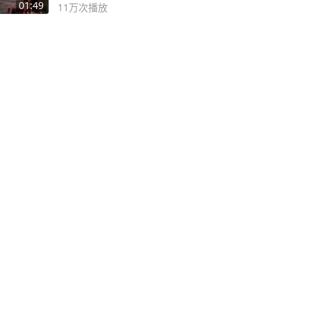
逛！
01:49
11万
次播放