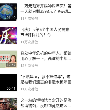
一万元预算开局冲周年庆！第
一天就只剩3598元了 #妄想山
海
01:40
11万
次播放
《庆》 #第5个中国人民警察
节 #好样儿的！你
01:52
11万
次播放
身处中年危机的中年人，都该
用心了解一下，高适的中年逆
袭之路
12:57
12万
次播放
“不贴年画，就不算过年”，这
是被我们遗忘的非遗木板年画
00:41
11万
次播放
这一站的博物馆盲盒开的是海
盐博物馆，没想到竟然这么好