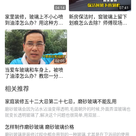
04:14
07:41
家里装修，玻璃上不小心喷
新房保洁时，窗玻璃上留下
到油漆怎么办？用这种方法
划痕怎么去除？师傅现场手
不用换新的
把手教你
02:05
当爱车玻璃和车身上，被喷
了油漆怎么办？教您一分钱
不花去除
相关推荐
家庭装修五十二大忌第二十七忌，磨砂玻璃不能乱用
磨砂玻璃会因为沾水沾油变得透明,毛面朝外的时候,外面弄湿玻璃也
就变长透明玻璃了,解决这个问题也很简单,用双层...
怎样制作磨砂玻璃 磨砂玻璃价格
磨砂玻璃是装修过程中都会用到的一种玻璃,尤其是在卫浴间的使用