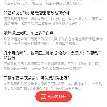
频率更是很高的。 那么,你了解磨砂玻璃是怎么制作...
知己知彼省钱才是硬道理 磨砂玻璃价格
磨砂玻璃是现代生活中常用的一种材料,在一些办公室安装、厨卫淋
浴房安装中比较常见,它具有透光而不透视的优异性...
喷涂遇上大风，车上多了白点
玻璃上是完全没法用简单的方法去擦掉的,白色车可能看不清楚,但你
手摸上去都会有一种磨砂的感觉。”多辆车子都有...
几个月的新车，被隔壁工地喷成“磨砂”？负责人：你要私下
和我谈
视频里他在用工具清理车子的前挡风玻璃。王先生提供的视... 现在
就跟磨砂面一样,上面一层沙子,摸起来一颗一颗的颗粒...
三辆车变得“灰蒙蒙”，清洗费用得上万？
车窗玻璃和后视镜看上去像做了磨砂效果一样。奥迪车主 ... 始终洗
不清楚(4S店那边说要怎么清理,费用要多少)要八千...
App内打开