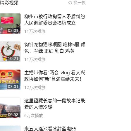
精彩视频
换一换
柳州市被行政拘留人矛盾纠纷
人民调解委员会揭牌成立
02:01
11万
次播放
钩针宠物猫咪项圈 唯棉5股 颜
色：军绿 正红 乳白 鸡黄
10:21
11万
次播放
主播带你看“两会”vlog 看大兴
政协如何“新”意满满绘未来！
03:01
12万
次播放
这里蕴藏长春的一段故事记录
着的人情冷暖
00:58
6万
次播放
来五大连池看冰封蓝电E5