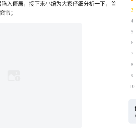
易陷入僵局，接下来小编为大家仔细分析一下，首
3
处窗帘；
4
5
6
7
8
9
10