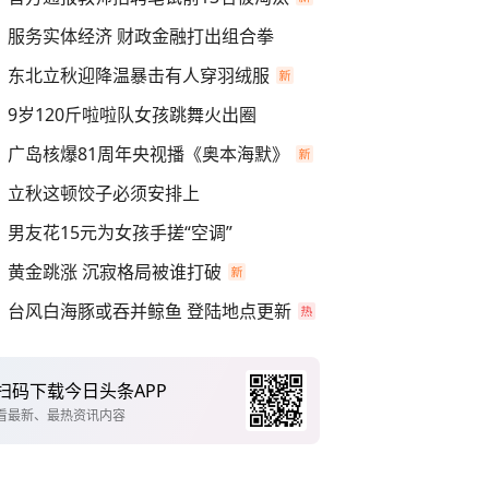
服务实体经济 财政金融打出组合拳
东北立秋迎降温暴击有人穿羽绒服
9岁120斤啦啦队女孩跳舞火出圈
广岛核爆81周年央视播《奥本海默》
立秋这顿饺子必须安排上
男友花15元为女孩手搓“空调”
黄金跳涨 沉寂格局被谁打破
台风白海豚或吞并鲸鱼 登陆地点更新
扫码下载今日头条APP
看最新、最热资讯内容