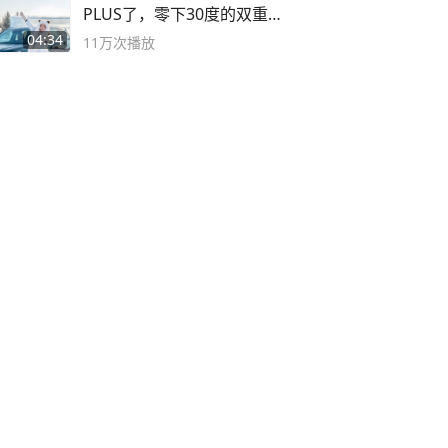
PLUS了，零下30度的双重冰
封40小时全录
04:34
11万
次播放