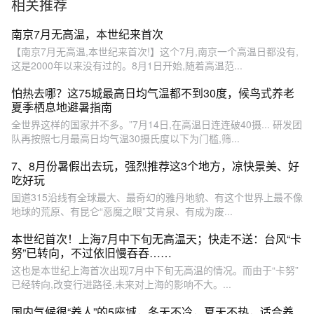
相关推荐
南京7月无高温，本世纪来首次
【南京7月无高温,本世纪来首次!】这个7月,南京一个高温日都没有,
这是2000年以来没有过的。8月1日开始,随着高温范...
怕热去哪？这75城最高日均气温都不到30度，候鸟式养老
夏季栖息地避暑指南
全世界这样的国家并不多。”7月14日,在高温日连连破40摄... 研发团
队再按照七月最高日均气温30摄氏度以下为门槛,筛...
7、8月份暑假出去玩，强烈推荐这3个地方，凉快景美、好
吃好玩
国道315沿线有全球最大、最奇幻的雅丹地貌、有这个世界上最不像
地球的荒原、有昆仑“恶魔之眼”艾肯泉、有成为废...
本世纪首次！上海7月中下旬无高温天；快走不送：台风“卡
努”已转向，不过依旧慢吞吞……
这也是本世纪上海首次出现7月中下旬无高温的情况。而由于“卡努”
已经转向,改变行进路径,未来对上海的影响不大。...
国内气候很“养人”的5座城，冬天不冷，夏天不热，适合养