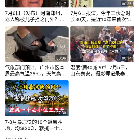
01:17
00:36
7月6日（发布）河南郑州，
7月6日报道，今年三伏总时
老人称被儿子拒之门外？真
长30天，是近10年来首次“短
相竟另有隐情，小女儿：三
版”三伏，但是30天的三伏一
个要去照顾儿媳妇换了家里
定更凉快吗？（生命时报）#
门锁，“老人在外面住了一个
大象主播说
多月”（1）#河南dou知道 #
媒体精选计划 #不一样的中国
节气 #中国节气小暑篇
00:06
00:14
气象部门预计，广州市区本
温度“满40减20”！7月5日，
周最高气温35℃，天气高温
山东泰安，摄影师记录泰山
炎热，周末雷雨又趋明显。7
顶上凉爽到像“开了空调”。网
月广州可能遭遇3次高温过
友：我空调都不会开那么
程，今年第三季度广州平均
低。
气温将比常年偏高。
07:30
7-8月最凉快的10个避暑胜
地，均温20C，就挑一个去
小住三五天