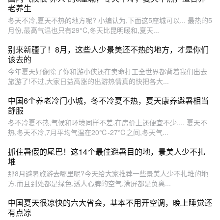
老养生
冬天不冷,夏天不热的地方呢? 小编认为,下面这5座城可以... 最热的5
月份,最高气温也只有29°C,冬天比昆明暖和,夏天...
别来新疆了！8月，这些人少景美还不热的地方，才是你们
该去的
今年夏天好像除了你和游小侠还在卖命打工全世界都背着我们出去
旅游了!不过,大家日益高涨的出游热情真的快把各大...
中国6个养老冷门小城，冬不冷夏不热，夏天康养避暑相当
舒服
冬不冷夏不热,气候和环境同样不差,在房价上还便宜不少,... 夏天不
热,冬天不冷,7月平均气温在20℃-27℃之间,冬天气...
抓住暑假的尾巴！这14个最佳避暑目的地，景美人少不扎
堆
那8月避暑旅游去哪里呢?今天给大家推荐一些景美人少不扎堆的地
方,而且到处都是绿色,透人心脾的空气,满屏都是负离...
中国夏天很凉快的六大省会，基本不用开空调，晚上睡觉还
有点凉