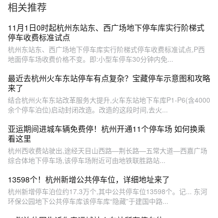
相关推荐
11月1日0时起杭州东站东、西广场地下停车库实行阶梯式
停车收费标准试点
杭州东站东、西广场地下停车库实行阶梯式停车收费标准试点,P西
地面停车场收费价格不变。即:小型车停车30分钟内免...
最近去杭州火车东站停车有点复杂？宝藏停车示意图和攻略
来了
结合杭州火车东站改革服务大提升,火车东站地下车库P1-P6(含4000
余个停车泊位)启动封闭改造。改造的这段时间,去火...
亚运期间进城车辆免费停！杭州开通11个停车场 如何换乘
看这里
杭州西收费站驶出,途经天目山西路—荆长路—五常大道—西嘉广场
综合体地下停车场,该停车场附近可由地铁联胜路站...
13598个！杭州新增公共停车位，详细地址来了
杭州新增停车泊位约17.3万个,其中公共停车位13598个。记... 东河
环保公园地下公共停车库该停车库“隐藏”于建国中路...