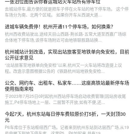
一张泊位图告诉你春运城站火车站所有停车位
去城站停车,最方便的就是把车子停在火车站的地下停车场。 这个停
车场分为南、北两个区域。 如果你开车从西湖大道...
进城车辆免费停！杭州开通11个停车场，如何换乘？
杭州西收费站驶出,途经天目山西路-荆长路-五常大道至西嘉广场综
合体地下停车场,该停车场附近可由地铁联胜路站换...
杭州城站计划改造，实现出站旅客至地铁单向免安检，目前
公开征求意见
“出站旅客至地铁单向免安检”以来,杭州又一火车站将改造提上议
程。改造示意图根据公告的《铁路杭州站地铁免安检...
公交、网约车、出租车、私家车……这座高铁站最新停车场
使用指南来啦
于2023年7月25日0时起杭州西站停车场启动收费管理(因站房收尾
施工,P4停车场地上一层、二层暂不开放,如有不便,还...
今起7天，杭州东站每日停车费较原价打5折，一天封顶30
元
P6车库位于东站枢纽西广场。记者来到杭州东站到达层西广场,从19
号电梯下到地下停车库。这里P5、P6加起来,共有19...