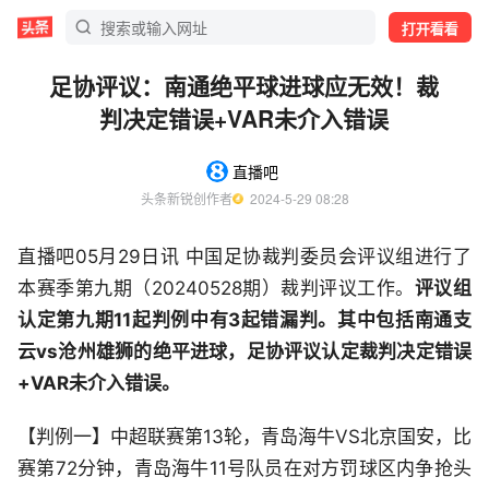
打开看看
足协评议：南通绝平球进球应无效！裁
判决定错误+VAR未介入错误
直播吧
头条新锐创作者
  2024-5-29 08:28
直播吧05月29日讯 中国足协裁判委员会评议组进行了
本赛季第九期（20240528期）裁判评议工作。
评议组
认定第九期11起判例中有3起错漏判。其中包括南通支
云vs沧州雄狮的绝平进球，足协评议认定裁判决定错误
+VAR未介入错误。
【判例一】中超联赛第13轮，青岛海牛VS北京国安，比
赛第72分钟，青岛海牛11号队员在对方罚球区内争抢头