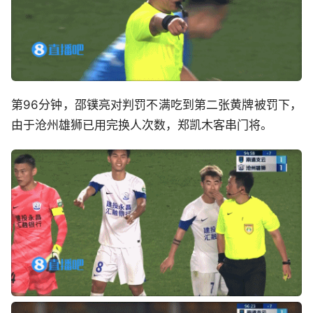
第96分钟，邵镤亮对判罚不满吃到第二张黄牌被罚下，
由于沧州雄狮已用完换人次数，郑凯木客串门将。