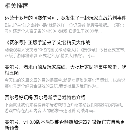
相关推荐
运营十多年的《赛尔号》，竟发生了一起玩家血战策划事件
B站UP主“江之岛绫小路”就是这样一位记录者,他搜寻数据... 《赛尔
号》还是个人畜无害的4399小游戏,它诞生于2009年...
《赛尔号》正版手游来了 定名精灵大作战
动漫观看人次突破20亿的国民级动漫大片《赛尔号》今日正式宣布,
正版手游即将来袭,正式定名为“精灵大作战”。 小...
赛尔号：淘米再触及玩家底线，大批玩家贴吧集中攻击，吃
相丑陋
今天出的这篇文章的目的很简单,就是吐槽淘米赛尔号策划... 以前说
赛尔号是个纯氪金游戏的云玩,我觉得至少我们作为...
赛尔号好玩吗 赛尔号新手游戏特色介绍
下面就让我们来看看赛尔号游戏特色介绍带给我们哪些精彩内容吧!
游戏中存在战斗内容,人物形象卡通可爱,对战斗画...
赛尔号：v1.0.3版本后期能否颠覆加速器？微端官方自动更
新预告