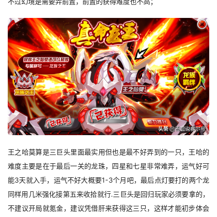
不过幻境是需要弄前置，前置的获得难度也不高；
王之哈莫算是三巨头里面最实用但也是最不好弄到的一只，王哈的
难度主要是在于最后一关的龙珠，四星和七星非常难弄，运气好可
能3天就入手，运气不好大概要1-3个月吧，最后点灯要打的两个龙
同样用几米强化接第五来收拾就行.三巨头是回归玩家必须要拿的，
不建议开局就氪金，建议凭借肝来获得这三只，这样才能初步体会