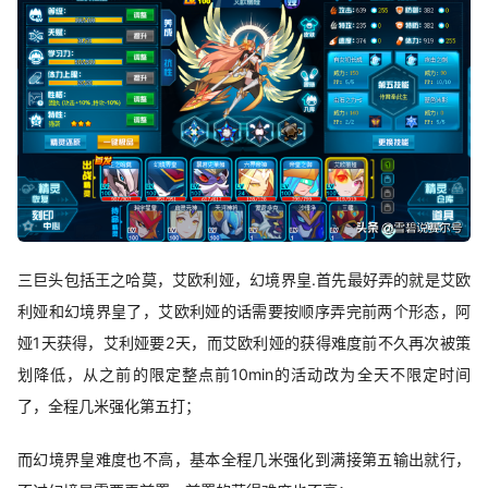
三巨头包括王之哈莫，艾欧利娅，幻境界皇.首先最好弄的就是艾欧
利娅和幻境界皇了，艾欧利娅的话需要按顺序弄完前两个形态，阿
娅1天获得，艾利娅要2天，而艾欧利娅的获得难度前不久再次被策
划降低，从之前的限定整点前10min的活动改为全天不限定时间
了，全程几米强化第五打；
而幻境界皇难度也不高，基本全程几米强化到满接第五输出就行，