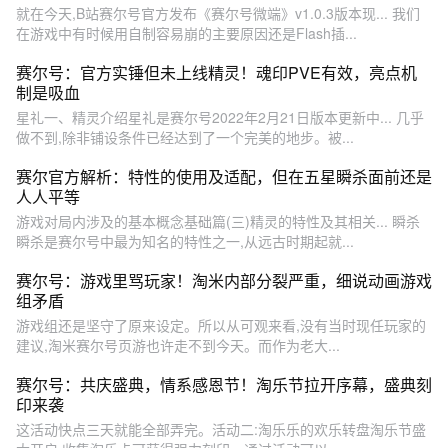
就在今天,B站赛尔号官方发布《赛尔号微端》v1.0.3版本现... 我们
在游戏中有时候用自制容易崩的主要原因还是Flash插...
赛尔号：官方实锤但未上线精灵！魂印PVE有效，亮点机
制是吸血
星礼一、精灵介绍星礼是赛尔号2022年2月21日版本更新中... 几乎
做不到,除非铺设条件已经达到了一个完美的地步。被...
赛尔官方解析：特性的使用及适配，但在五星瞬杀面前还是
人人平等
游戏对局内涉及的基本概念基础篇(三)精灵的特性及其相关... 瞬杀
瞬杀是赛尔号中最为知名的特性之一,从远古时期起就...
赛尔号：游戏里骂玩家！淘米内部分裂严重，细说动画游戏
组矛盾
游戏组还是坚守了原来设定。所以从可观来看,没有当时现任玩家的
建议,淘米赛尔号页游也许走不到今天。而作为老大...
赛尔号：共庆盛典，情系感恩节！淘乐节拉开序幕，盛典刻
印来袭
这活动快点三天就能全部弄完。活动二:淘乐乐的欢乐转盘淘乐节盛