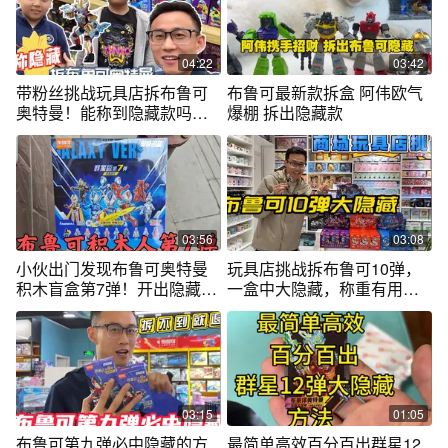
04:22
03:42
带粉丝挑战玩具店拆布鲁可
布鲁可最新款拆盒 阿伟欧气
奥特曼！能称到隐藏款吗？
爆棚 拆出隐藏款
钱包危机！
03:56
03:08
小伙出门发现布鲁可奥特曼
玩具店挑战拆布鲁可10弹，
积木盲盒第7弹！开出隐藏款
一盒中大隐藏，称重有用还
初诞生德凯
是听声音靠谱
03:15
01:05
布鲁可第九弹必中隐藏的方
最简单高效百分百出群星12