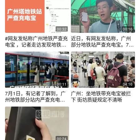
00:32
00:16
#网友发帖称广州地铁严查充
近日，有网友发帖称，广州
电宝 ，记者走访发现地铁对
部分地铁站严查充电宝。7月
充电宝容量及携带数量有限
2日，记者带上1万毫安的3C
制 #广东dou知道
充电宝，分别来到广州塔地
铁站和体育西路地铁站，随
身小包需人工检查，充电宝
并未单独进行查看。记者从
广州地铁了解到，目前关于
00:11
04:16
充电宝进站安检的相关要求
7月1日，有记者了解到，广
广州：坐地铁带充电宝被拦
没有调整，根据现有要求，
州地铁部分站内严查充电
下 街坊质疑规定不清晰
每位乘客携带充电宝不超过5
宝。地铁工作人员称：每位
块，且单个额定容量值不大
乘客携带充电宝不超过5块，
于20000mAh的均可以携带
且单个额定容量值不大于
进站，并未有对充电宝是否
20000mAh，目前没有收到
有3C标识作要求。（广东台
有关3C认证的要求。#充电
记者 周子林）
宝 #广州地铁 @抖音短视频
00:24