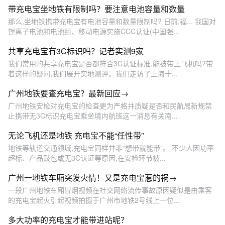
带充电宝坐地铁有限制吗？要注意电池容量和数量
那么,坐地铁携带充电宝有电池容量和数量限制吗? 日前,福... 我国对
锂离子电池和电池组、移动电源实施CCC认证(中国强...
共享充电宝有3C标识吗？记者实测9家
我们常用的共享充电宝是否都符合3C认证标准,能被带上飞机吗?带
着这样的疑问,我们展开实地测评。我们走访了上海十...
广州地铁要查充电宝？最新回应→
广州地铁安检对充电宝的检查更为严格并质疑是否和民航局新规禁
止携带无3C标识充电宝乘坐境内航班这一消息有关南...
无论飞机还是地铁 充电宝不能“任性带”
地铁等轨道交通领域,充电宝同样并非“想带就能带”。 不少人因功率
超标、产品鼓包或无3C认证等原因,在安检环节被...
广州一地铁车厢突发火情！又是充电宝惹的祸→
一段广州地铁车厢冒烟视频在社交网络流传事故原因疑似是由乘客
的充电宝起火引起视频拍摄于广州市地铁2号线上一位...
多大功率的充电宝才能带进站呢？