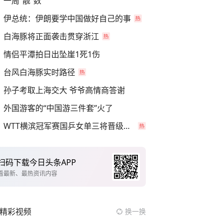
一周“靓”数
伊总统：伊朗要学中国做好自己的事
白海豚将正面袭击贯穿浙江
情侣平潭拍日出坠崖1死1伤
台风白海豚实时路径
孙子考取上海交大 爷爷高情商答谢
外国游客的“中国游三件套”火了
WTT横滨冠军赛国乒女单三将晋级四强
扫码下载今日头条APP
看最新、最热资讯内容
精彩视频
换一换