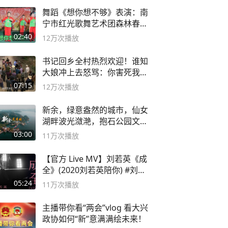
舞蹈《想你想不够》表演：南
宁市红光歌舞艺术团森林春红
舞蹈队。
02:40
12万
次播放
书记回乡全村热烈欢迎！谁知
大娘冲上去怒骂：你害死我儿
子
07:15
12万
次播放
新余，绿意盎然的城市，仙女
湖畔波光潋滟，抱石公园文化
深邃……
03:00
11万
次播放
【官方 Live MV】刘若英《成
全》(2020刘若英陪你) #刘若
英 #成全
05:24
11万
次播放
主播带你看“两会”vlog 看大兴
政协如何“新”意满满绘未来！