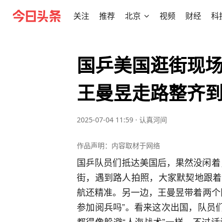
关注
推荐
北京
视频
财经
科
国乒美国逛街现
王曼昱走路整齐
2025-07-04 11:59
·
认真河间
作品声明：内容取材于网络
国乒队员们抵达美国后，果然没闲着，
街，遇到路人拍照，大家默契地跟着
航还精准。另一边，王曼昱带着两个
参加阅兵吗”。看来这次出国，队员
都得像躲避“人海战术”一样。不过