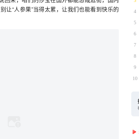
3
别让“人参果”当得太累，让我们也能看到快乐的
4
5
6
7
8
9
10