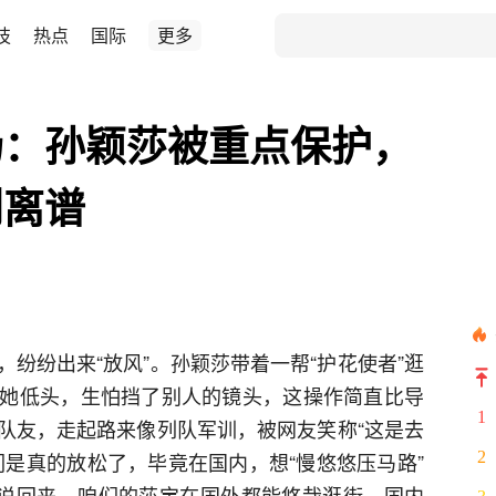
技
热点
国际
更多
场：孙颖莎被重点保护，
到离谱
纷纷出来“放风”。孙颖莎带着一帮“护花使者”逛
她低头，生怕挡了别人的镜头，这操作简直比导
1
队友，走起路来像列队军训，被网友笑称“这是去
们是真的放松了，毕竟在国内，想“慢悠悠压马路”
2
话说回来，咱们的莎宝在国外都能悠哉逛街，国内