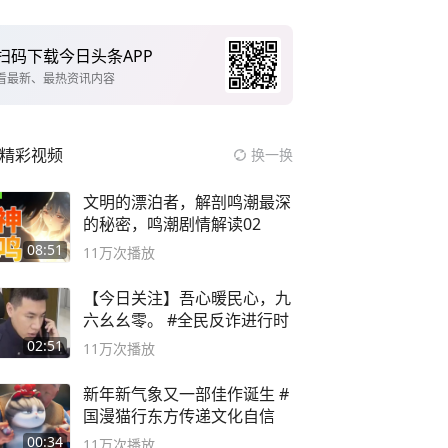
扫码下载今日头条APP
看最新、最热资讯内容
精彩视频
换一换
文明的漂泊者，解剖鸣潮最深
的秘密，鸣潮剧情解读02
08:51
11万
次播放
【今日关注】吾心暖民心，九
六幺幺零。 #全民反诈进行时
02:51
11万
次播放
新年新气象又一部佳作诞生 #
国漫猫行东方传递文化自信
00:34
11万
次播放