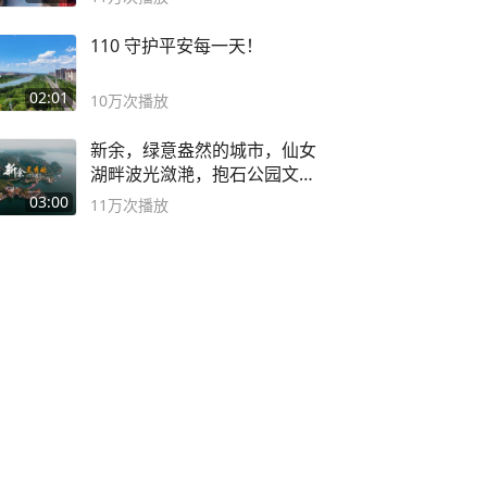
110 守护平安每一天！
02:01
10万
次播放
新余，绿意盎然的城市，仙女
湖畔波光潋滟，抱石公园文化
深邃……
03:00
11万
次播放