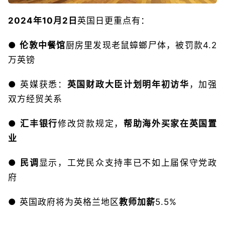
2024年10月2日
英国日更重点有：
●
伦敦中餐馆
厨房里发现老鼠蟑螂尸体，被罚款4.2
万英镑
● 英媒获悉：
英国财政大臣计划明年初访华
，加强
双方经贸关系
●
汇丰银行
修改贷款规定，
帮助海外买家在英国置
业
●
民调
显示，工党民众支持率已不如上届保守党政
府
● 英国政府将为英格兰地区
教师加薪
5.5%