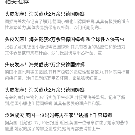
相关推荐
头皮发麻！海关截获2万余只德国蟑螂
图据海关发布记者了解到,德国小蠊也叫德国蟑螂,其具有极强的适应
性和繁殖力,其体表易携带痢疾杆菌、沙门氏副伤寒...
头皮发麻！海关截获2万余只德国蟑螂 系全球性入侵害虫
记者了解到,德国小蠊也叫德国蟑螂,其具有极强的适应性和繁殖力,
其体表易携带痢疾杆菌、沙门氏副伤寒甲乙杆菌、霍...
头皮发麻！海关截获2万余只德国蟑螂
德国小蠊也叫德国蟑螂,其具有极强的适应性和繁殖力,其体表易携带
痢疾杆菌、沙门氏副伤寒甲乙杆菌、霍乱弧状细菌...
头皮发麻！海关截获2万余只德国蟑螂
有关的病媒生物的,应当实施卫生处理,并接受海关监督。记者了解
到,德国小蠊也叫德国蟑螂,其具有极强的适应性和繁...
泛滥成灾 英国一位妈妈每周在家里诱捕上千只蟑螂
据英国《镜报》7月10日报道,近日,英国一位母亲讲述了她家的悲惨
遭遇,她家的房子蟑螂泛滥成灾,她每周都要诱捕上千...