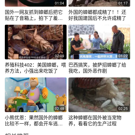
01:04
01:17
国外一网友抓到蟑螂后把它
外国的蟑螂都成精了！！还
贴在了音箱上，拍下了羞耻
好我国建国后不允许成精了
的一幕
02:09
01:22
养殖科技402：美国蟑螂，喂
巴西搞笑，披萨招蟑螂了给
养方法，小强出来吃饭了
我吃，国外恶作剧
02:48
02:25
小熊优恩：果然国外的蟑螂
这种蟑螂在国外被当宠物
比较不一样，都会开车逃
养，看看它的生产过程
跑，太玄幻了！