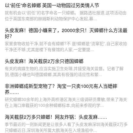
以“前任”命名蟑螂 英国一动物园过另类情人节
就有机会以“前任”的名字命名一只蟑螂。 据路透社报道,这项活动由
位于英国东南部的赫姆斯利动物保护中心发起,募...
头皮发麻！德国小蠊来了，20000余只！灭蟑螂什么方法最
好？
家里食物收拾干净,就不会有蟑螂?不 是!蟑螂是“流窜犯”,自己家收拾
干净还不够,尤其是楼下有餐馆的人家,一定要提...
头皮发麻！海关截获2万余只德国蟑螂
有关的病媒生物的,应当实施卫生处理,并接受海关监督。记者了解
到,德国小蠊也叫德国蟑螂,其具有极强的适应性和繁...
非洲蟑螂成新型宠物了？淘宝一只卖100元有人当蟋蟀
养……
研究蟑螂30余年的上海外高桥港区海关三级调研员曹敏,带来了海关
在上海口岸截获的100余种蟑螂标本,向前来参观的学...
海关截获2万多只蟑螂！网友炸锅：头皮发麻……
季节最近的一则新闻更是让很多人看了头皮发麻深圳海关截获2万多
只蟑螂近日,深圳海关所属大鹏海关在入境渔船中...