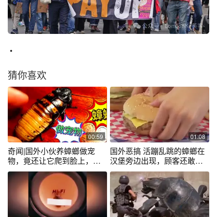
猜你喜欢
00:59
01:08
奇闻|国外小伙养蟑螂做宠
国外恶搞 活蹦乱跳的蟑螂在
物，竟还让它爬到脸上，这
汉堡旁边出现，顾客还敢吃
是什么操作？
吗？