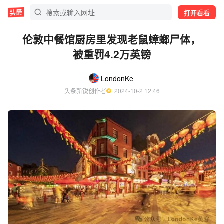
打开看看
伦敦中餐馆厨房里发现老鼠蟑螂尸体，
被重罚4.2万英镑
LondonKe
头条新锐创作者
  2024-10-2 12:46