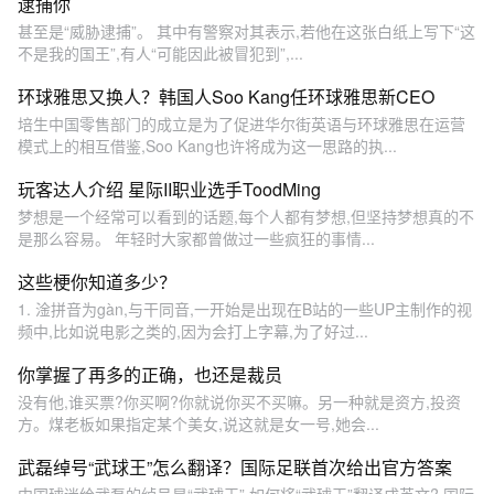
逮捕你
甚至是“威胁逮捕”。 其中有警察对其表示,若他在这张白纸上写下“这
不是我的国王”,有人“可能因此被冒犯到”,...
环球雅思又换人？韩国人Soo Kang任环球雅思新CEO
培生中国零售部门的成立是为了促进华尔街英语与环球雅思在运营
模式上的相互借鉴,Soo Kang也许将成为这一思路的执...
玩客达人介绍 星际II职业选手ToodMing
梦想是一个经常可以看到的话题,每个人都有梦想,但坚持梦想真的不
是那么容易。 年轻时大家都曾做过一些疯狂的事情...
这些梗你知道多少？
1. 淦拼音为gàn,与干同音,一开始是出现在B站的一些UP主制作的视
频中,比如说电影之类的,因为会打上字幕,为了好过...
你掌握了再多的正确，也还是裁员
没有他,谁买票?你买啊?你就说你买不买嘛。另一种就是资方,投资
方。煤老板如果指定某个美女,说这就是女一号,她会...
武磊绰号“武球王”怎么翻译？国际足联首次给出官方答案