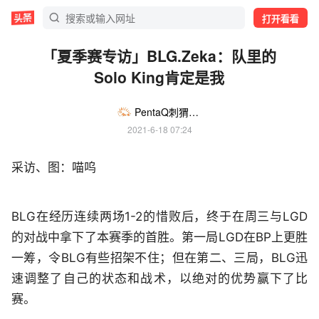
打开看看
「夏季赛专访」BLG.Zeka：队里的
Solo King肯定是我
PentaQ刺猬电竞
2021-6-18 07:24
采访、图：喵呜
BLG在经历连续两场1-2的惜败后，终于在周三与LGD
的对战中拿下了本赛季的首胜。第一局LGD在BP上更胜
一筹，令BLG有些招架不住；但在第二、三局，BLG迅
速调整了自己的状态和战术，以绝对的优势赢下了比
赛。