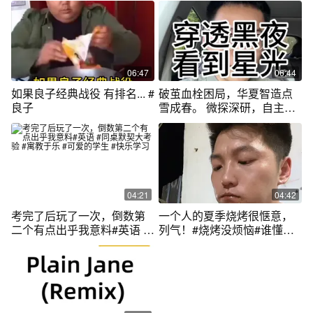
06:47
06:44
如果良子经典战役 有排名... #
破茧血栓困局，华夏智造点
良子
雪成春。 微探深研，自主创
新铸就生命利刃。 星火燎原
术，护佑血脉长河， 万千心
跳共澎湃！ #科技#医疗#自
信
04:21
04:42
考完了后玩了一次，倒数第
一个人的夏季烧烤很惬意，
二个有点出乎我意料#英语 #
列气！#烧烤没烦恼#谁懂这
同桌默契大考验 #寓教于乐 #
一口烧烤的含金量 #夏日烧烤
可爱的学生 #快乐学习
的仪式感#列气#夏天拒绝不
了的美食