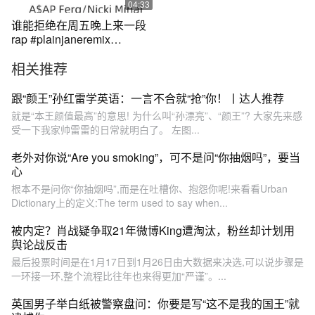
04:33
谁能拒绝在周五晚上来一段
rap #plainjaneremix
#plainjanerap教学 #散装英
相关推荐
语
跟“颜王”孙红雷学英语：一言不合就“抢”你！丨达人推荐
就是“本王颜值最高”的意思! 为什么叫“孙漂亮”、“颜王”? 大家先来感
受一下我家帅雷雷的日常就明白了。 左图...
老外对你说“Are you smoking”，可不是问“你抽烟吗”，要当
心
根本不是问你“你抽烟吗”,而是在吐槽你、抱怨你呢!来看看Urban
Dictionary上的定义:The term used to say when...
被内定？肖战疑争取21年微博King遭淘汰，粉丝却计划用
舆论战反击
最后投票时间是在1月17日到1月26日由大数据来决选,可以说步骤是
一环接一环,整个流程比往年也来得更加“严谨”。...
英国男子举白纸被警察盘问：你要是写“这不是我的国王”就