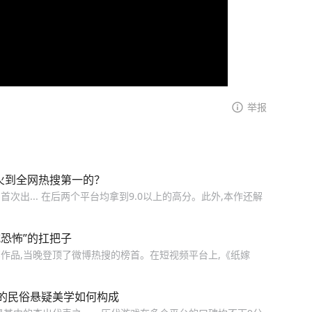
举报
火到全网热搜第一的？
名字首次出... 在后两个平台均拿到9.0以上的高分。此外,本作还解
恐怖”的扛把子
作品,当晚登顶了微博热搜的榜首。在短视频平台上,《纸嫁
的民俗悬疑美学如何构成