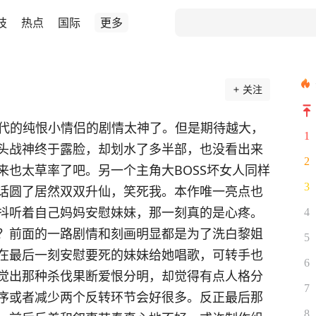
技
热点
国际
更多
关注
7代的纯恨小情侣的剧情太神了。但是期待越大，
1
头战神终于露脸，却划水了多半部，也没看出来
2
来也太草率了吧。另一个主角大BOSS坏女人同样
3
话圆了居然双双升仙，笑死我。本作唯一亮点也
抖听着自己妈妈安慰妹妹，那一刻真的是心疼。
4
？前面的一路剧情和刻画明显都是为了洗白黎姐
5
在最后一刻安慰要死的妹妹给她唱歌，可转手也
6
觉出那种杀伐果断爱恨分明，却觉得有点人格分
7
序或者减少两个反转环节会好很多。反正最后那
8