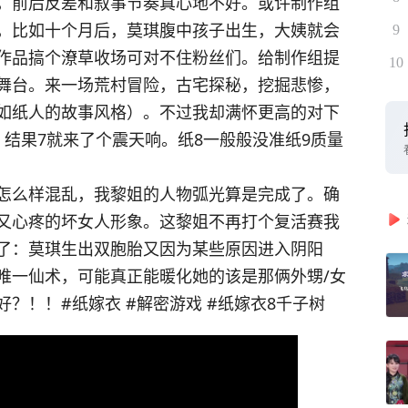
，前后反差和叙事节奏真心地不好。或许制作组
，比如十个月后，莫琪腹中孩子出生，大姨就会
9
作品搞个潦草收场可对不住粉丝们。给制作组提
10
舞台。来一场荒村冒险，古宅探秘，挖掘悲惨，
如纸人的故事风格）。不过我却满怀更高的对下
结果7就来了个震天响。纸8一般般没准纸9质量
怎么样混乱，我黎姐的人物弧光算是完成了。确
又心疼的坏女人形象。这黎姐不再打个复活赛我
了：莫琪生出双胞胎又因为某些原因进入阴阳
唯一仙术，可能真正能暖化她的该是那俩外甥/女
好？！！
#纸嫁衣
#解密游戏
#纸嫁衣8千子树