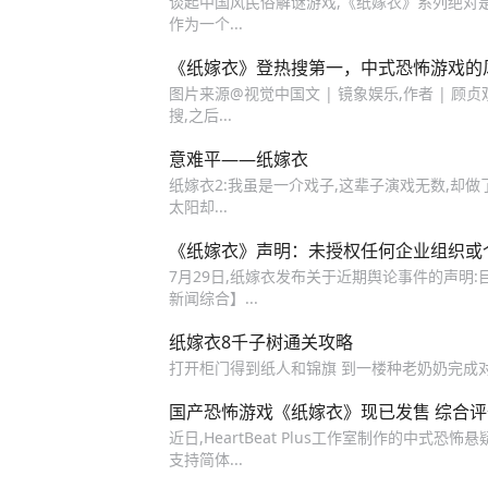
谈起中国风民俗解谜游戏,《纸嫁衣》系列绝对
作为一个...
《纸嫁衣》登热搜第一，中式恐怖游戏的
图片来源@视觉中国文 | 镜象娱乐,作者 | 
搜,之后...
意难平——纸嫁衣
纸嫁衣2:我虽是一介戏子,这辈子演戏无数,却做
太阳却...
《纸嫁衣》声明：未授权任何企业组织或
7月29日,纸嫁衣发布关于近期舆论事件的声明:目
新闻综合】...
纸嫁衣8千子树通关攻略
打开柜门得到纸人和锦旗 到一楼种老奶奶完成对
国产恐怖游戏《纸嫁衣》现已发售 综合评
近日,HeartBeat Plus工作室制作的中式恐
支持简体...