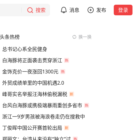
搜索
消息
发布
登录
头条热榜
换一换
总书记心系全民健身
白海豚将正面袭击贯穿浙江
金饰克价一夜涨回1300元
外贸成绩单里的中国机遇2.0
峰哥实名举报汪海林偷税漏税
台风白海豚或携极端暴雨重创多省市
浙江一9岁男孩被海浪卷走仍在搜救中
丁俊晖中国公开赛首轮出局
郑丽文：台湾从来没有“独立”过