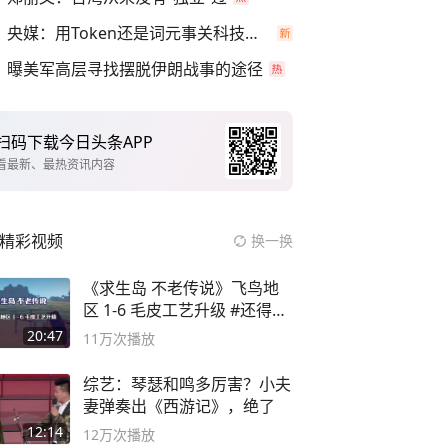
央媒：用Token还是词元事关科技话语权
曝美军高层寻找摆脱伊朗战事的途径
扫码下载今日头条APP
看最新、最热资讯内容
精彩视频
换一换
《求生岛 不老传说》飞鸟地
区 1-6 毛皮工艺升级 #还得是
主机大作
20:47
11万
次播放
综艺：琴瑟和鸣多厉害？小夫
妻弹奏出《西游记》，绝了
12:14
12万
次播放