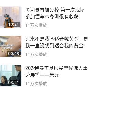
黑河暴雪被硬控 第一次现场
参加懂车帝冬测很有收获！
10:21
11万
次播放
原来不是我不适合戴黄金，是
我一直没找到适合我的黄金
😭
00:49
11万
次播放
2024#最美基层民警候选人事
迹展播——朱元
03:21
11万
次播放