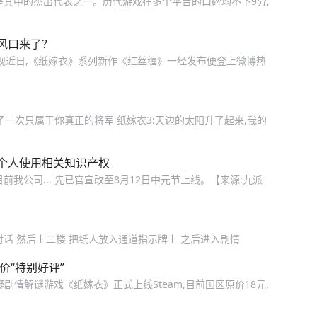
是其中的杰出代表之一。历代游戏在多个平台的口碑均不下9分,
风口来了？
顾贞观近日,《纸嫁衣》系列新作《红丝缠》一经发布便登上微博热
了一次只属于你真正的将军 纸嫁衣3:天边的太阳升了起来,我的
个人使用相关知识产权
前我公司... 先已官宣改至8月12日中元节上线。【来源:九派
话 然后上二楼 把纸人放入通道指示牌上 之后进入剧情
价“特别好评”
怖悬疑剧情解谜游戏《纸嫁衣》正式上线Steam,目前国区原价18元,