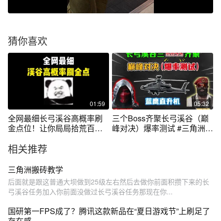
猜你喜欢
01:59
05:32
全网最细长弓溪谷高概率刷
三个Boss齐聚长弓溪谷（巅
金点位！让你局局拾荒百万
峰对决）爆率测试 #三角洲行
撤离~
动
相关推荐
三角洲搬砖教学
后面就是跟这普通大坝做到25级左右然后去做你前面积攒下来的长
弓溪谷任务加入你前面没做过长弓溪谷任务那现在你...
国研第一FPS成了？腾讯这款新品在“夏日游戏节”上刷足了
存在感