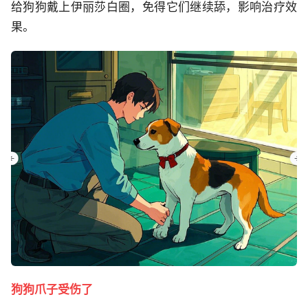
给狗狗戴上伊丽莎白圈，免得它们继续舔，影响治疗效
果。
狗狗爪子受伤了