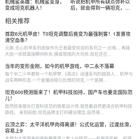
机械鲨英雄：机械鲨变身，
听说把机甲所有缺点弥补以
变成坦克机器人！
后，就会得到一辆坦克，你
喜欢什么形态的机甲呢。#暗
相关推荐
源
首款6元机甲皮！T0坦克调整后竟变为最强刺客！1发普攻
清空血条？
元歌-无心机甲系列皮肤作为王者最受欢迎的系列之一,价格... 再接
大招一坐就直接瞬间秒杀,换成常规的大司命,现在还在...
当年的变形金刚，如今的机甲游戏，中二永不落幕
每个中二少年都有一个机甲梦,《高达》动漫系列的超高人... 机甲与
战车两种形态,一个是偏向吸引仇恨的坦克,一个是拥...
坦克600预测版来了！机甲科技加持，国产车也要走国际范
儿！
既然挖来擅长打造科技范的极氪设计师,我觉着自然更适合机甲科技
路线。 来到前脸,坦克品牌主打的硬派理念,自然得...
云顶之弈：太平洋机甲肉得离谱！公式化运营，过渡丝滑，
容易上9
本期为大家带来的是新赛季第八套上分阵容——机甲平民枪... 机甲