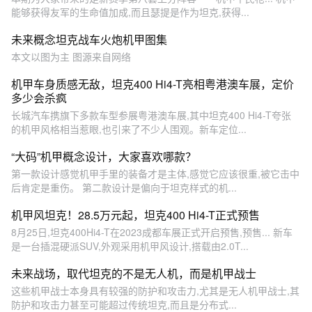
能够获得友军的生命值加成,而且瑟提是作为坦克,获得...
未来概念坦克战车火炮机甲图集
本文以图为主 图源来自网络
机甲车身质感无敌，坦克400 Hi4-T亮相粤港澳车展，定价
多少会杀疯
长城汽车携旗下多款车型参展粤港澳车展,其中坦克400 Hi4-T夸张
的机甲风格相当惹眼,也引来了不少人围观。新车定位...
“大码”机甲概念设计，大家喜欢哪款？
第一款设计感觉机甲手里的装备才是主体,感觉它应该很重,被它击中
后肯定是重伤。 第二款设计是偏向于坦克样式的机...
机甲风坦克！28.5万元起，坦克400 Hi4-T正式预售
8月25日,坦克400Hi4-T在2023成都车展正式开启预售,预售... 新车
是一台插混硬派SUV,外观采用机甲风设计,搭载由2.0T...
未来战场，取代坦克的不是无人机，而是机甲战士
这些机甲战士本身具有较强的防护和攻击力,尤其是无人机甲战士,其
防护和攻击力甚至可能超过传统坦克,而且是分布式...