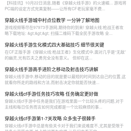
【科技讯】10月22日消息,随着《穿越火线手游》的火速崛... 游戏将
PC端的设定方式完美复制——让所有CF老玩家毫不费...
穿越火线手游城中村点位教学 一分钟了解地图
游戏视频等尽在97973手游网,期待你的到来! 穿越火线:枪战王者攻
略下载地址: &gt;&gt;&gt; 扫描二维码下载全民手游攻略 全...
穿越火线手游生化模式四大基础技巧 细节很关键
在CF正版手游《穿越火线:枪战王者》生化模式中,面对几乎是“无敌”
的幽灵,光有匹夫之勇完全没有意义。 但却在这...
穿越火线手游高手进阶之移动及射击技巧讲解
穿越火线手游中,移动的目的就是要以最短的时间到达自己的位置,这
就看你所走的路线和方法,而射击决定你就能否快速...
穿越火线cf手游任务技巧攻略 任务确定更好做
穿越火线cf手游中任务是我们在游戏里面一个比较头疼的问题,对于
主线和每日任务而言如何完成都是一个比较麻烦的事...
穿越火线cf手游第1-7关攻略 众多虫子很棘手
穿越火线cf手游中总是有些关卡对于我们来说难度不,尤其是受限于