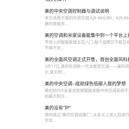
美的中央空调控制器与调试说明
本文适用于美的中央空调,KJR-86G/BK、KJ
器的原版资...
美的空调和米家设备能集中到一个平台上
市场上的智能家居五花八门,每个品牌又不能互相
不得不安...
美的全面风空调正式开售，首创全面风科
3月17日,美的空调新一代全能型空调——美的风
示,夏天制...
美的中央空调--成就绿色低碳人居的梦想
美的MDVS全直流变频智能多联中央空调系统不仅以
的最大制冷...
美的没有“IP”
美的成立“美的空调设备厂”,从名义上进入到该
华宝...