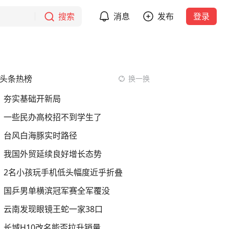
搜索
消息
发布
登录
头条热榜
换一换
夯实基础开新局
一些民办高校招不到学生了
台风白海豚实时路径
我国外贸延续良好增长态势
2名小孩玩手机低头幅度近乎折叠
国乒男单横滨冠军赛全军覆没
云南发现眼镜王蛇一家38口
长城H10改名能否拉升销量