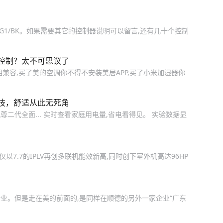
R-86G1/BK。如果需要其它的控制器说明可以留言,还有几十个控制
控制？太不可思议了
兼容,买了美的空调你不得不安装美居APP,买了小米加湿器你
技，舒适从此无死角
尊二代全面... 实时查看家庭用电量,省电看得见。 实验数据显
7.7的IPLV再创多联机能效新高,同时创下室外机高达96HP
行业。但是走在美的前面的,是同样在顺德的另外一家企业“广东