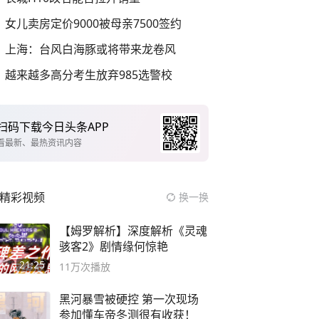
女儿卖房定价9000被母亲7500签约
上海：台风白海豚或将带来龙卷风
越来越多高分考生放弃985选警校
扫码下载今日头条APP
看最新、最热资讯内容
精彩视频
换一换
【姆罗解析】深度解析《灵魂
骇客2》剧情缘何惊艳
21:25
11万
次播放
黑河暴雪被硬控 第一次现场
参加懂车帝冬测很有收获！