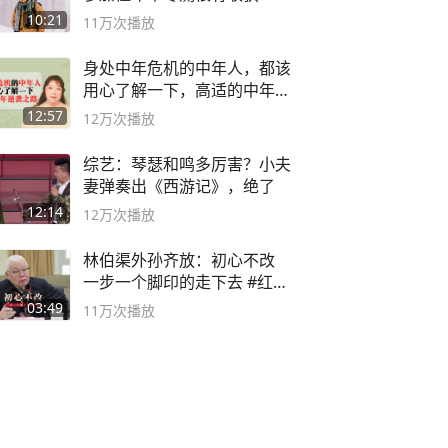
10:21
11万
次播放
身处中年危机的中年人，都该
用心了解一下，高适的中年逆
袭之路
12:57
12万
次播放
综艺：琴瑟和鸣多厉害？小夫
妻弹奏出《西游记》，绝了
12:14
12万
次播放
林伯渠外孙齐放：初心不改
一步一个脚印的走下去 #红船
论坛
03:49
11万
次播放