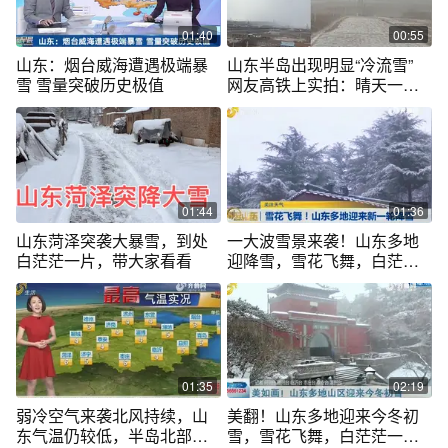
01:40
00:55
山东：烟台威海遭遇极端暴
山东半岛出现明显“冷流雪”
雪 雪量突破历史极值
网友高铁上实拍：晴天一秒
切换暴雪
01:44
01:36
山东菏泽突袭大暴雪，到处
一大波雪景来袭！山东多地
白茫茫一片，带大家看看
迎降雪，雪花飞舞，白茫茫
一片如梦如幻
01:35
02:19
弱冷空气来袭北风持续，山
美翻！山东多地迎来今冬初
东气温仍较低，半岛北部地
雪，雪花飞舞，白茫茫一片