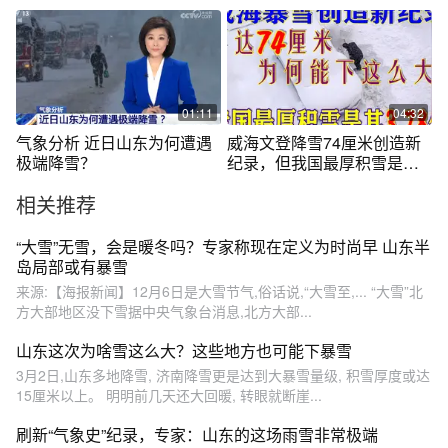
区降雪频繁
宛若梦幻仙境
01:11
04:32
气象分析 近日山东为何遭遇
威海文登降雪74厘米创造新
极端降雪？
纪录，但我国最厚积雪是它
的三倍多
相关推荐
“大雪”无雪，会是暖冬吗？专家称现在定义为时尚早 山东半
岛局部或有暴雪
来源:【海报新闻】12月6日是大雪节气,俗话说,“大雪至,... “大雪”北
方大部地区没下雪据中央气象台消息,北方大部...
山东这次为啥雪这么大？这些地方也可能下暴雪
3月2日,山东多地降雪, 济南降雪更是达到大暴雪量级, 积雪厚度或达
15厘米以上。 明明前几天还大回暖, 转眼就断崖...
刷新“气象史”纪录，专家：山东的这场雨雪非常极端