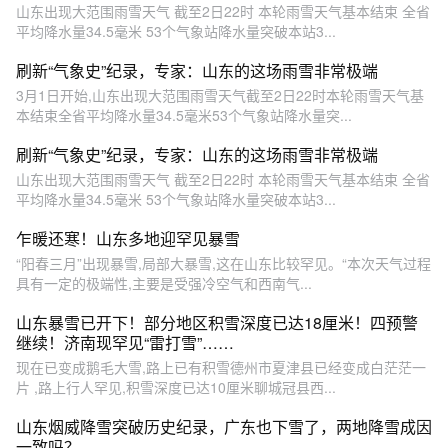
山东出现大范围雨雪天气 截至2日22时 本轮雨雪天气基本结束 全省
平均降水量34.5毫米 53个气象站降水量突破本站3...
刷新“气象史”纪录，专家：山东的这场雨雪非常极端
3月1日开始,山东出现大范围雨雪天气截至2日22时本轮雨雪天气基
本结束全省平均降水量34.5毫米53个气象站降水量突...
刷新“气象史”纪录，专家：山东的这场雨雪非常极端
山东出现大范围雨雪天气 截至2日22时 本轮雨雪天气基本结束 全省
平均降水量34.5毫米 53个气象站降水量突破本站3...
乍暖还寒！山东多地迎罕见暴雪
“阳春三月”出现暴雪,局部大暴雪,这在山东比较罕见。“本次天气过程
具有一定的极端性,主要是受强冷空气和西南气...
山东暴雪已开下！部分地区积雪深度已达18厘米！四预警
继续！济南现罕见“雷打雪”……
现在已变成鹅毛大雪,路上已有积雪德州市夏津县已经变成白茫茫一
片 ,路上行人罕见,积雪深度已达10厘米聊城冠县西...
山东烟威降雪突破历史纪录，广东也下雪了，两地降雪成因
一致吗？