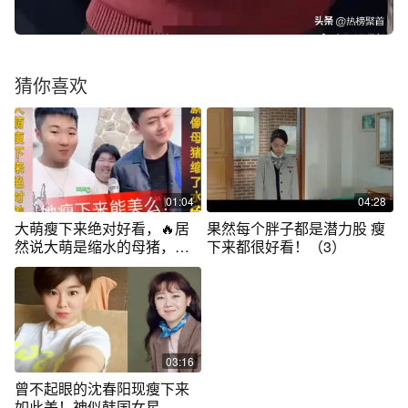
猜你喜欢
01:04
04:28
大萌瘦下来绝对好看，🔥居
果然每个胖子都是潜力股 瘦
然说大萌是缩水的母猪，这
下来都很好看！（3）
不找打嘛
03:16
曾不起眼的沈春阳现瘦下来
如此美！神似韩国女星，小