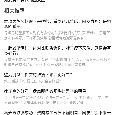
沈阳太幸福了
相关推荐
本以为彭昱畅瘦下来很帅，看到这几位后，网友直呼：是初
恋的感觉
导语男明星瘦下来到底有多惊艳?最近我们的彭彭(彭昱畅)... 于是下
定决心减肥。好在不负众望,彭昱畅带着减肥后的身...
一胖毁所有！一组对比照告诉你：胖子瘦下来后，颜值会有
多好看？
只有瘦下来,你的五官才会显得立体,颜值才会提高。你不瘦... 永远不
知道自己有多好看。你为什么要减肥?下面让笔者告...
魅力测试：你觉得谁瘦下来会更好看？
魅力测试:你觉得谁瘦下来会更好看?
瘦了真的好看！盘点那些减肥堪比整容的明星
漂亮的不一定是瘦的,但瘦了的一定更漂亮。 女孩,你要明... 禁忌纯
素食减肥,会让身体虚弱,脱发、皮肤松弛! 要做好营...
杨天真减肥成功！赘肉减少气质不输明星，网友：瘦下来一