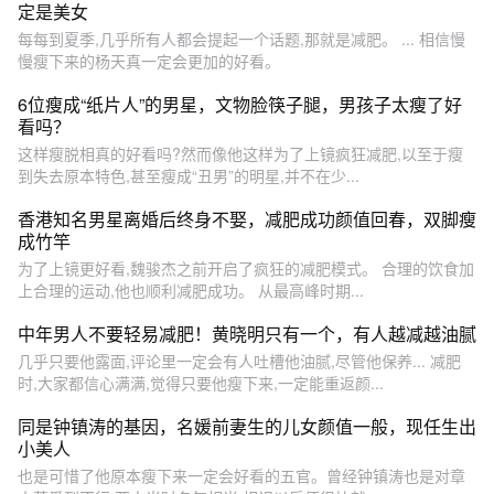
定是美女
每每到夏季,几乎所有人都会提起一个话题,那就是减肥。 ... 相信慢
慢瘦下来的杨天真一定会更加的好看。
6位瘦成“纸片人”的男星，文物脸筷子腿，男孩子太瘦了好
看吗？
这样瘦脱相真的好看吗?然而像他这样为了上镜疯狂减肥,以至于瘦
到失去原本特色,甚至瘦成“丑男”的明星,并不在少...
香港知名男星离婚后终身不娶，减肥成功颜值回春，双脚瘦
成竹竿
为了上镜更好看,魏骏杰之前开启了疯狂的减肥模式。 合理的饮食加
上合理的运动,他也顺利减肥成功。 从最高峰时期...
中年男人不要轻易减肥！黄晓明只有一个，有人越减越油腻
几乎只要他露面,评论里一定会有人吐槽他油腻,尽管他保养... 减肥
时,大家都信心满满,觉得只要他瘦下来,一定能重返颜...
同是钟镇涛的基因，名媛前妻生的儿女颜值一般，现任生出
小美人
也是可惜了他原本瘦下来一定会好看的五官。曾经钟镇涛也是对章