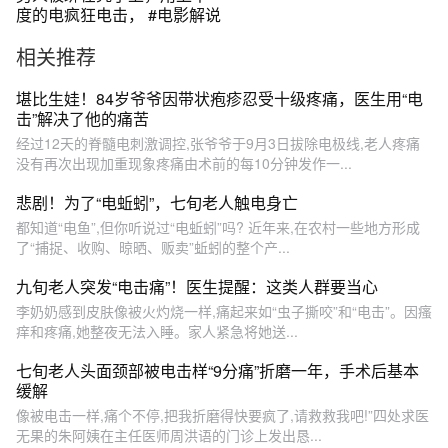
度的电疯狂电击， #电影解说
相关推荐
堪比生娃！84岁爷爷因带状疱疹忍受十级疼痛，医生用“电
击”解决了他的痛苦
经过12天的脊髓电刺激调控,张爷爷于9月3日拔除电极线,老人疼痛
没有再次出现加重现象疼痛由术前的每10分钟发作一...
悲剧！为了“电蚯蚓”，七旬老人触电身亡
都知道“电鱼”,但你听说过“电蚯蚓”吗? 近年来,在农村一些地方形成
了“捕捉、收购、晾晒、贩卖”蚯蚓的整个产...
九旬老人突发“电击痛”！医生提醒：这类人群要当心
李奶奶感到皮肤像被火灼烧一样,痛起来如“虫子撕咬”和“电击”。因瘙
痒和疼痛,她整夜无法入睡。家人紧急将她送...
七旬老人头面颈部被电击样“9分痛”折磨一年，手术后基本
缓解
像被电击一样,痛个不停,把我折磨得快要疯了,请救救我吧!”四处求医
无果的朱阿姨在主任医师周洪语的门诊上发出恳...