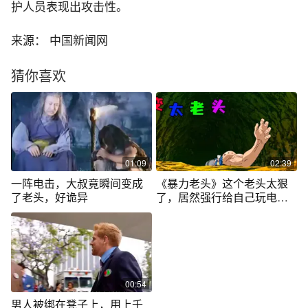
护人员表现出攻击性。
来源： 中国新闻网
猜你喜欢
01:09
02:39
一阵电击，大叔竟瞬间变成
《暴力老头》这个老头太狠
了老头，好诡异
了，居然强行给自己玩电击 #
动画解说
00:54
男人被绑在凳子上，用上千