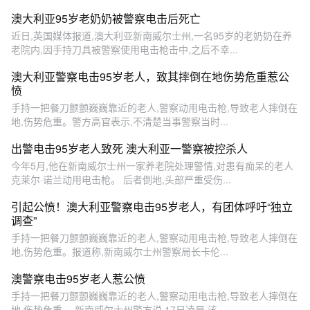
澳大利亚95岁老奶奶被警察电击后死亡
近日,英国媒体报道,澳大利亚新南威尔士州,一名95岁的老奶奶在养
老院内,因手持刀具被警察使用电击枪击中,之后不幸...
澳大利亚警察电击95岁老人，致其摔倒在地伤势危重惹公
愤
手持一把餐刀颤颤巍巍靠近的老人,警察动用电击枪,导致老人摔倒在
地,伤势危重。警方高官表示,不清楚当事警察当时...
出警电击95岁老人致死 澳大利亚一警察被控杀人
今年5月,他在新南威尔士州一家养老院处理警情,对患有痴呆的老人
克莱尔·诺兰动用电击枪。 后者倒地,头部严重受伤...
引起公愤！澳大利亚警察电击95岁老人，有团体呼吁“独立
调查”
手持一把餐刀颤颤巍巍靠近的老人,警察动用电击枪,导致老人摔倒在
地,伤势危重。报道称,新南威尔士州警察局长卡伦...
澳警察电击95岁老人惹公愤
手持一把餐刀颤颤巍巍靠近的老人,警察动用电击枪,导致老人摔倒在
地,伤势危重。 新南威尔士州警方说,17日凌晨,该...