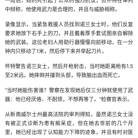
一周后，她的死引起了公众的强烈抗议，但怀特在审判
中辩称，他使用武力是合理的，并且与威胁相称。
录像显示，当紧急救援人员找到诺兰女士时，他们反复
要求她放下右手上的刀，并且戴着厚手套试图亲自解除
她的武装。这位老妇人用助行器慢慢向前移动，在一分
钟内只移动了1米，然后停下来并举起刀片。
怀特警告诺兰女士，然后开枪射击，当时她距离枪有1.5
至2米远。她摔倒并撞到头部，导致脑出血而死亡。
“当时她能伤害谁？警察在发现她后仅三分钟就使用了武
器：他已经厌倦、不耐烦，不想再等了。”检察官表示。
从新南威尔士州最高法院的审判得知，虽然诺兰女士没
有被正式诊断为患有痴呆症，但在她去世前的几个月
里，她已经出现了认知能力下降的迹象，并且有时对医