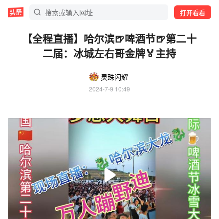
打开看看
【全程直播】哈尔滨🍺啤酒节🍺第二十
二届：冰城左右哥金牌🏅主持
灵珠闪耀
2024-7-9 10:49