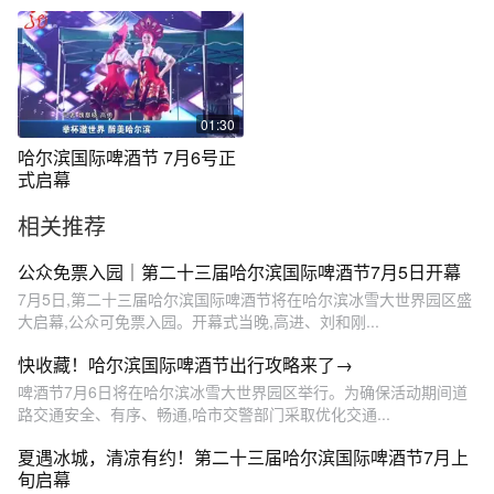
滨啤酒节 #人山人海太热闹了
哈尔滨啤酒节免费入园 #第
#2024赴一场烟火狂欢 #哈尔
22届哈尔滨国际啤酒节2024
滨啤酒节免费入园 #这个暑假
喜力电音节#哈尔滨火出了新
一定要来哈尔滨
高度
01:30
哈尔滨国际啤酒节 7月6号正
式启幕
相关推荐
公众免票入园｜第二十三届哈尔滨国际啤酒节7月5日开幕
7月5日,第二十三届哈尔滨国际啤酒节将在哈尔滨冰雪大世界园区盛
大启幕,公众可免票入园。开幕式当晚,高进、刘和刚...
快收藏！哈尔滨国际啤酒节出行攻略来了→
啤酒节7月6日将在哈尔滨冰雪大世界园区举行。为确保活动期间道
路交通安全、有序、畅通,哈市交警部门采取优化交通...
夏遇冰城，清凉有约！第二十三届哈尔滨国际啤酒节7月上
旬启幕