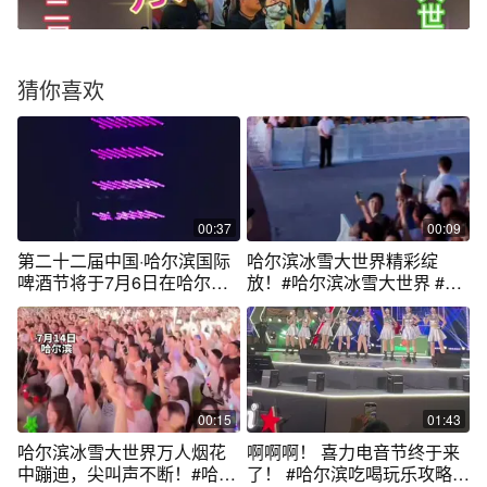
猜你喜欢
00:37
00:09
第二十二届中国·哈尔滨国际
哈尔滨冰雪大世界精彩绽
啤酒节将于7月6日在哈尔滨
放！#哈尔滨冰雪大世界 #哈
冰雪大世界园区开幕#哈尔滨
尔滨啤酒节免费入园 #哈尔滨
#国际啤酒节 #哈尔滨冰雪大
#哈尔滨啤酒节 #尔滨
世界
00:15
01:43
哈尔滨冰雪大世界万人烟花
啊啊啊！ 喜力电音节终于来
中蹦迪，尖叫声不断！#哈尔
了！ #哈尔滨吃喝玩乐攻略 #