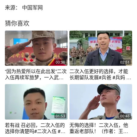
来源： 中国军网
猜你喜欢
00:36
02:51
“因为热爱所以在此出发”二次
二次入伍更好的选择，才能
入伍再续军旅梦，一入武警
长期留队发展#兵爸 #兵妈 #
二入陆军。#贵州兴义#征兵#
家长 #光荣之家 #二次入伍
送新兵
01:53
00:46
若有战 召必回，二次入伍的
无悔的选择！二次入伍，他
选择你清楚吗#二次入伍 #若
重返老部队！（作者：王如