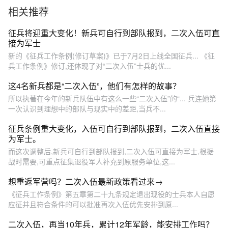
有战 #兵爸兵妈 #家长 #光荣
意 张翰林 尹超 / 编辑：杨
相关推荐
之家
俊）#二次入伍 #青春
征兵将迎重大变化！新兵可自行到部队报到，二次入伍可直
接为军士
新的《征兵工作条例(修订草案)》已于7月2日上线全国征兵... 《征
兵工作条例》修订,还体现了对“二次入伍”士兵的优...
这4名新兵都是“二次入伍”，他们有怎样的故事？
所以执著在今年的新兵队伍中有这么一些“二次入伍”的“... 兵连她第
一次认识到理想中的部队与现实中的差距,当兵不...
征兵条例重大变化，入伍可自行到部队报到，二次入伍直接
为军士。
而这次调整后,新兵可自行到部队报到,二次入伍可直接为军士,根据
战时需要,可重点征集退役军人补充到原服务单位,这...
想重返军营吗？二次入伍最新政策看过来→
《征兵工作条例》第五章第二十九条规定退出现役的士兵本人自愿
应征并且符合条件的可以批准再次入伍优先安排到原...
二次入伍，再当10年兵，累计12年军龄，能安排工作吗？