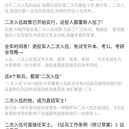
对于二次入伍的战友,如果在部队第二次又服役十年,累计军... 二次入
伍,是因为第一次当兵退伍后,年龄仍符合入伍条件,...
二次入伍政策已开始实行，这些人都重新入伍了!
近期,中国开始实施二次入伍政策,引起了广泛关注。根据这... 曾经服
役的人员在部队中接受过专业训练,具备丰富的军事...
全年时间表！退役军人二次入伍、免试专升本、考公、考研
全攻略→
入伍、二次入伍免试专升本、国考、省考、考研……今天老班长为
大家带来一份与参军、退役发展息息相关的全年时间...
这4个新兵，都是“二次入伍”
“二次入伍”31619部队今年春季入伍新兵中有4位新兵很特别他们的
站姿和队列动作显得训练有素原来,他们都是“二次...
二次入伍的他，成为直招军士！
程可有一种不舍叫告别军营有一种情怀叫二次入伍东部战区... 2次在
表哥和爷爷的影响下张威毅然选择和他们一样参军入...
二次入伍可直接任军士，《征兵工作条例（修订草案）》征