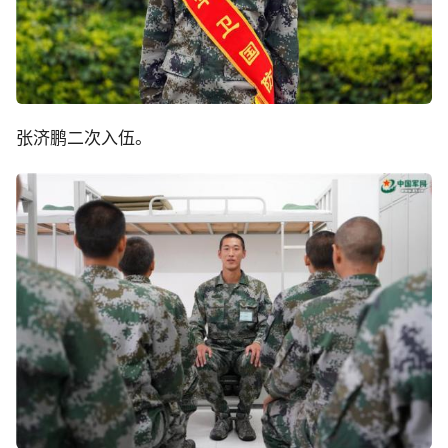
张济鹏二次入伍。