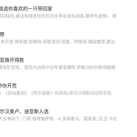
挑选你喜欢的一只带回家
的绒毛,被这些绒毛包住的对手将会丧失战意,被伊布迷倒。 两
荐
特性:未开放 稀有度:较稀有 获取途径:扭蛋、狩猎场 捕捉推荐:建议
尼亚旗开得胜
洛尼亚排... 禁区内右侧卡拉布里亚横传,萨勒马科尔斯甩腿爆
带你开荒
盾》《珍钻复刻》《阿尔宙斯》的存档,将可以领取对应的手机
恰尔汉奥卢、迪亚斯入选
名单如下: 门将:塔塔鲁萨努、A-多纳鲁马、莫莱里; 后卫:卡拉