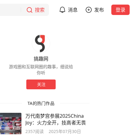
搜索
消息
发布
登录
搞趣网
游戏圈和互联网圈的趣事，细说给
你听
关注
TA的热门作品
万代南梦宫参展2025China
Joy：火力全开，技高者无畏
2357
阅读
2025年07月30日