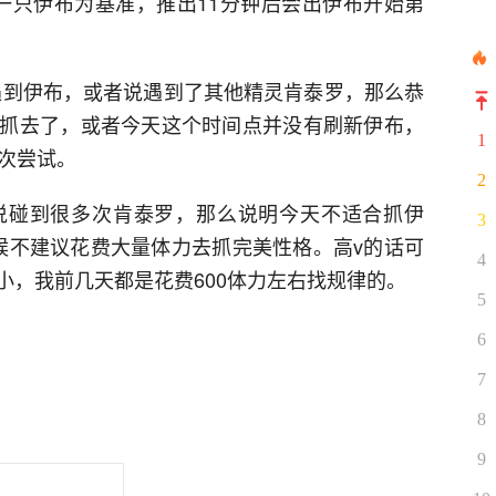
第一只伊布为基准，推出11分钟后会出伊布开始第
段没有遇到伊布，或者说遇到了其他精灵肯泰罗，那么恭
抓去了，或者今天这个时间点并没有刷新伊布，
1
二次尝试。
2
说碰到很多次肯泰罗，那么说明今天不适合抓伊
3
候不建议花费大量体力去抓完美性格。高v的话可
4
小，我前几天都是花费600体力左右找规律的。
5
6
7
8
9