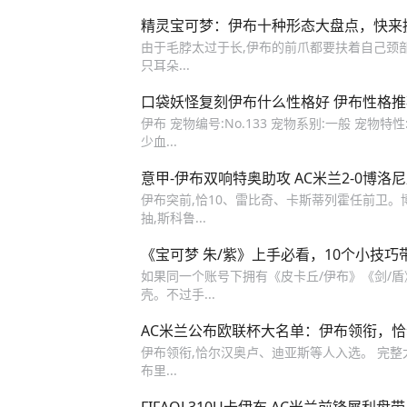
精灵宝可梦：伊布十种形态大盘点，快来
由于毛脖太过于长,伊布的前爪都要扶着自己颈部
只耳朵...
口袋妖怪复刻伊布什么性格好 伊布性格推
伊布 宠物编号:No.133 宠物系别:一般 宠物
少血...
意甲-伊布双响特奥助攻 AC米兰2-0博洛
伊布突前,恰10、雷比奇、卡斯蒂列霍任前卫。博
抽,斯科鲁...
《宝可梦 朱/紫》上手必看，10个小技巧
如果同一个账号下拥有《皮卡丘/伊布》《剑/
壳。不过手...
AC米兰公布欧联杯大名单：伊布领衔，
伊布领衔,恰尔汉奥卢、迪亚斯等人入选。 完整大
布里...