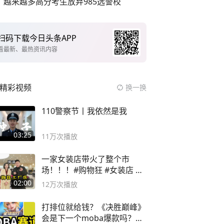
越来越多高分考生放弃985选警校
扫码下载今日头条APP
看最新、最热资讯内容
精彩视频
换一换
110警察节丨我依然是我
03:25
11万
次播放
一家女装店带火了整个市
场！！！#购物狂 #女装店 #
高品质女装
02:00
12万
次播放
打排位就给钱？《决胜巅峰》
会是下一个moba爆款吗？#