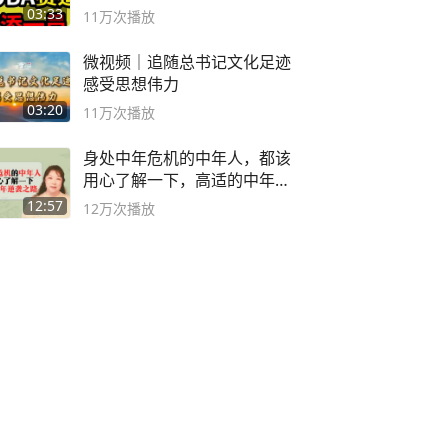
决胜巅峰
03:33
11万
次播放
微视频｜追随总书记文化足迹
感受思想伟力
03:20
11万
次播放
身处中年危机的中年人，都该
用心了解一下，高适的中年逆
袭之路
12:57
12万
次播放