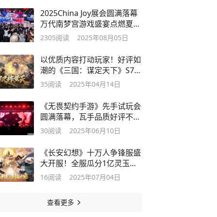
2025China Joy展会圆满落幕
万代南梦宫游戏盛宴点燃夏日
激情
2305
阅读
2025年08月05日
以优质内容打动玩家！好评如
潮的《三国：谋定天下》S7赛
季已上线
35
阅读
2025年04月14日
《无畏契约手游》先手试玩会
圆满落幕，瓦手品质好评不
断！
30
阅读
2025年06月10日
《长安幻想》十万人争锋服盛
大开服！全服瓜分1亿灵玉，
热血开战
16
阅读
2025年07月04日
查看更多