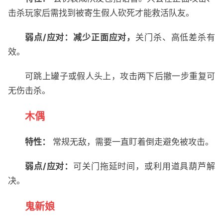
击杀玩家后需找到被寄生假人砍死才能救活队友。
弱点/应对：减少正面应对，
关门杀、高低差杀有
效。
可跳上罐子或假人头上，攻击两下后撤一步重复可
无伤击杀。
木偶
特性：
常规无敌，需要一直盯着倒走避免被攻击。
弱点/应对：
可关门拖延时间，或利用道具葫芦解
决。
鬼新娘