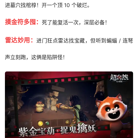
进墓穴找棺椁！开一个顶 10 个破烂。
摸金符多囤：
死了能复活一次，深层必备！
雷达妙用：
进门狂点雷达找宝藏，但听到蝙蝠 / 连弩
声立刻跑，这俩是陷阱怪！