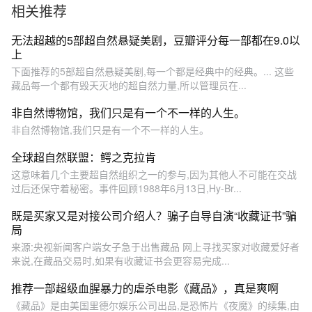
相关推荐
无法超越的5部超自然悬疑美剧，豆瓣评分每一部都在9.0以
上
下面推荐的5部超自然悬疑美剧,每一个都是经典中的经典。... 这些
藏品每一个都有毁天灭地的超自然力量,所以管理员在...
非自然博物馆，我们只是有一个不一样的人生。
非自然博物馆,我们只是有一个不一样的人生。
全球超自然联盟：鳄之克拉肯
这意味着几个主要超自然组织之一的参与,因为其他人不可能在交战
过后还保守着秘密。事件回顾1988年6月13日,Hy-Br...
既是买家又是对接公司介绍人？骗子自导自演“收藏证书”骗
局
来源:央视新闻客户端女子急于出售藏品 网上寻找买家对收藏爱好者
来说,在藏品交易时,如果有收藏证书会更容易完成...
推荐一部超级血腥暴力的虐杀电影《藏品》，真是爽啊
《藏品》是由美国里德尔娱乐公司出品,是恐怖片《夜魔》的续集,由