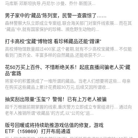
马库斯·邓斯坦执导,丹尼尔·沙曼、乔什·斯图沃...
男子家中的“藏品”陈列室，民警一查震惊了……
森林警察大队立即成立专案组,联合海关部门对案件线索展... 而在其
“藏品”中,就有国家保护的珍稀、濒危野生动物的...
打卡高校“宝藏”博物馆 看珍稀藏品还能“蹭课”
高校博物馆数量超过400家,这个暑期,就有不少高校宝藏博... 不仅能
看到门类齐全、丰富多样的自然藏品,还能收获不少...
花50万买上百件、不惜断绝关系！起底直播间骗老人买“藏
品”套路
将家中的积蓄换成了一堆所谓的藏品。当老人们想要将这些... 母亲
在购买这些藏品上累计花费超30万元,后续又因所谓收...
抽奖刮出限量“玉玺”？警惕！已有上万老人被骗
超千万根据前期掌握的线索,重庆警方立即成立专案组进行... 通过向
老年人推销所谓“收藏品”的方式,以“公司化”运...
版号回暖或将持续助推游戏估值的修复，游戏
ETF（159869）打开布局通道