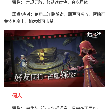
特性：
常规无敌，移动速度快，会吃尸体。
弱点/应对：
使用二连跳躲避，
葫芦
可吸收，
音响
可
免疫其攻击，
桃木剑
可击杀。
假人
特性：
会伪装成队友包括语音。只会在正面攻击、