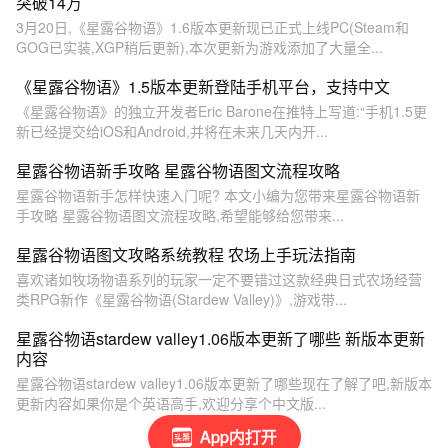
突破14万
3月20日,《星露谷物语》1.6版本更新现已正式上线PC(Steam和
GOG已实装,XGP稍后更新),本次更新为游戏添加了大量全...
《星露谷物语》1.5版本更新登陆手机平台，支持中文
《星露谷物语》的独立开发者Eric Barone在推特上写道:“手机1.5更
新已经提交给iOS和Android,并将在未来几天内开...
星露谷物语新手攻略 星露谷物语图文流程攻略
星露谷物语新手怎样快速入门呢? 本文小编为您带来星露谷物语新
手攻略 星露谷物语图文流程攻略,希望能够给您带来...
星露谷物语图文攻略系统教程 农场上手玩法指南
喜欢诸如牧场物语系列的玩家一定不要错过这款经典日式农场经营
类RPG新作《星露谷物语(Stardew Valley)》,游戏带...
星露谷物语stardew valley1.06版本更新了哪些 新版本更新
内容
星露谷物语stardew valley1.06版本更新了哪些现在了解了吧,新版本
更新内容如果你是个英语高手,欢迎分享个中文版...
App内打开