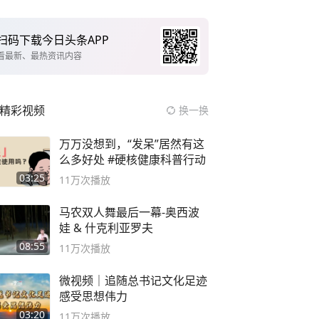
扫码下载今日头条APP
看最新、最热资讯内容
精彩视频
换一换
万万没想到，“发呆”居然有这
么多好处 #硬核健康科普行动
03:25
11万
次播放
马农双人舞最后一幕-奥西波
娃 & 什克利亚罗夫
08:55
11万
次播放
微视频｜追随总书记文化足迹
感受思想伟力
03:20
11万
次播放