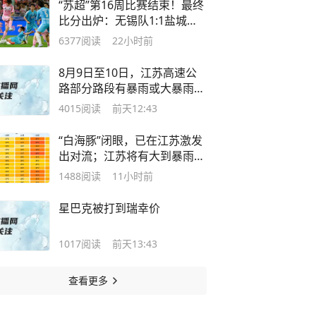
“苏超”第16周比赛结束！最终
比分出炉：无锡队1:1盐城
队、泰州队1:0连云港队、徐
6377
阅读
22小时前
州队2:0常州队
8月9日至10日，江苏高速公
路部分路段有暴雨或大暴雨；
7日至12日，强降雨对江苏部
4015
阅读
前天12:43
分高铁线路和列车运行影响较
大，或致列车晚点或旅客滞留
“白海豚”闭眼，已在江苏激发
出对流；江苏将有大到暴雨、
11级大风，台风冷空气联手击
1488
阅读
11小时前
退高温
星巴克被打到瑞幸价
1017
阅读
前天13:43
查看更多