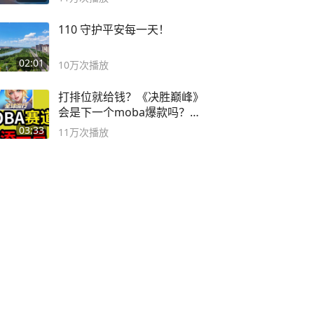
110 守护平安每一天！
02:01
10万
次播放
打排位就给钱？《决胜巅峰》
会是下一个moba爆款吗？#
决胜巅峰
03:33
11万
次播放