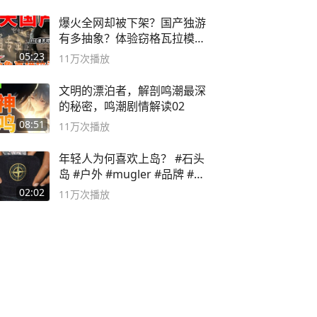
爆火全网却被下架？国产独游
有多抽象？体验窃格瓦拉模拟
器！
05:23
11万
次播放
文明的漂泊者，解剖鸣潮最深
的秘密，鸣潮剧情解读02
08:51
11万
次播放
年轻人为何喜欢上岛？ #石头
岛 #户外 #mugler #品牌 #足
球流氓
02:02
11万
次播放