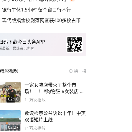
银行午休1.5小时 留个窗口行不行
现代版摸金校尉落网查获400多枚古币
扫码下载今日头条APP
看最新、最热资讯内容
精彩视频
换一换
一家女装店带火了整个市
场！！！#购物狂 #女装店 #
高品质女装
02:00
11万
次播放
数读检察公益诉讼十年！中英
双语短片上线
02:27
11万
次播放