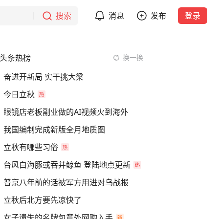
搜索
消息
发布
登录
头条热榜
换一换
奋进开新局 实干挑大梁
今日立秋
眼镜店老板副业做的AI视频火到海外
我国编制完成新版全月地质图
立秋有哪些习俗
台风白海豚或吞并鲸鱼 登陆地点更新
普京八年前的话被军方用进对乌战报
立秋后北方要先凉快了
女子遗失的名牌包意外网购入手