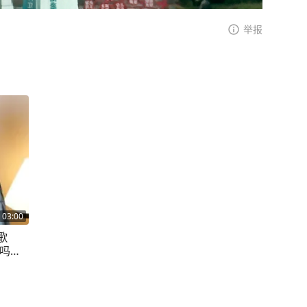
举报
03:00
歌
吗？#
曹操