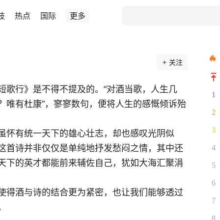
技
热点
国际
更多
关注
短歌行》是不得不提及的。“对酒当歌，人生几
1
？唯有杜康”，寥寥数句，便将人生的感慨倾诉殆
2
3
虽怀有统一天下的雄心壮志，却也感叹光阴似
这首诗并非仅仅是单纯地抒发愁闷之情，其中还
4
天下的英才都能前来辅佐自己，犹如大海汇聚涓
5
6
使得酒与诗的结合更为紧密，也让我们能够透过
7
。
8