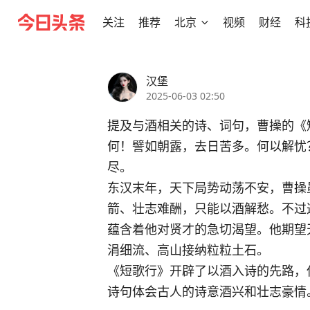
关注
推荐
北京
视频
财经
科
汉堡
2025-06-03 02:50
提及与酒相关的诗、词句，曹操的《
何！譬如朝露，去日苦多。何以解忧
尽。
东汉末年，天下局势动荡不安，曹操
箭、壮志难酬，只能以酒解愁。不过
蕴含着他对贤才的急切渴望。他期望
涓细流、高山接纳粒粒土石。
《短歌行》开辟了以酒入诗的先路，
诗句体会古人的诗意酒兴和壮志豪情