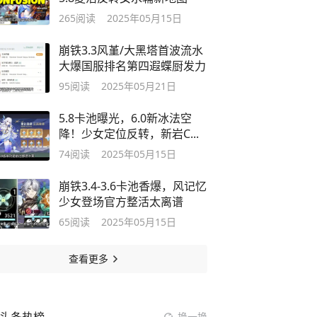
265
阅读
2025年05月15日
崩铁3.3风堇/大黑塔首波流水
大爆国服排名第四遐蝶厨发力
95
阅读
2025年05月21日
5.8卡池曝光，6.0新冰法空
降！少女定位反转，新岩C...
74
阅读
2025年05月15日
崩铁3.4-3.6卡池香爆，风记忆
少女登场官方整活太离谱
65
阅读
2025年05月15日
查看更多
换一换