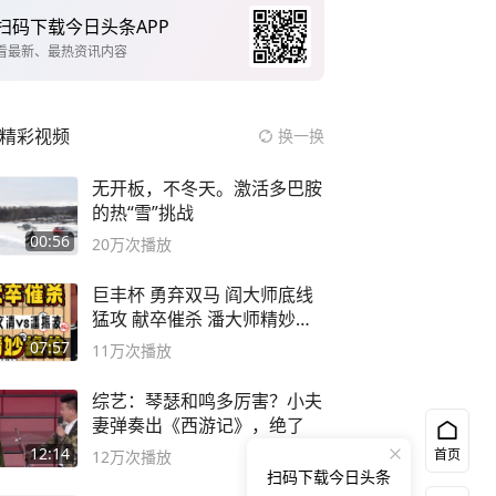
扫码下载今日头条APP
看最新、最热资讯内容
精彩视频
换一换
无开板，不冬天。激活多巴胺
的热“雪”挑战
00:56
20万
次播放
巨丰杯 勇弃双马 阎大师底线
猛攻 献卒催杀 潘大师精妙入
局
07:57
11万
次播放
综艺：琴瑟和鸣多厉害？小夫
妻弹奏出《西游记》，绝了
12:14
首页
12万
次播放
扫码下载今日头条