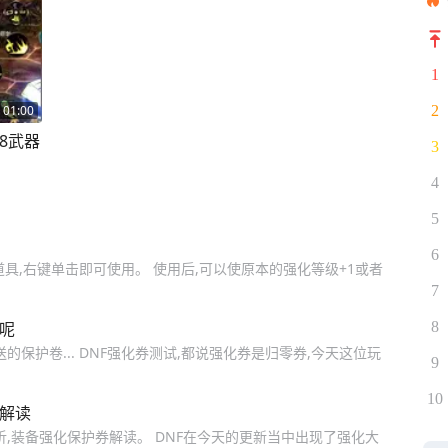
1
01:00
2
8武器
3
4
5
6
具,右键单击即可使用。 使用后,可以使原本的强化等级+1或者
7
券呢
8
的保护卷... DNF强化券测试,都说强化券是归零券,今天这位玩
9
10
券解读
析,装备强化保护券解读。 DNF在今天的更新当中出现了强化大