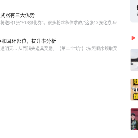
13武器有三大优势
将送出1张“+13强化券”。很多粉丝私信求教,“这张13强化券,应
武器和耳环部位，提升率分析
、透明天... 从而错失道具奖励。【第二个“坑”】:按照顺序领取奖