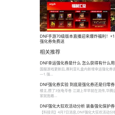
DNF手游70级版本直播迎来爆炸福利！+1
强化券免费送
相关推荐
DNF幸运强化券是什么 怎么获得有什么用
国服游戏更新后,赛利亚礼盒内新增幸运强化券道
—1.强...
DNF强化券实验 到底是强化券还是归零
楼主,攒了3张龟苓卷 江湖上早早就在流传,华腾送
家就抱着...
DNF强化大狂欢活动分析 装备强化保护
【科技讯】4月7日消息,DNF强化大狂欢活动分