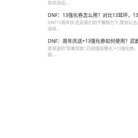
狂欢活动,...
DNF：13强化券怎么用？对比13耳环，
DNF15周年庆,在玩家们的不懈努力下,策划认怂,
该给...
DNF：周年庆送+13强化券如何使用？
登录送的“四重奖励”,已经提前曝光,+13强化券
励...