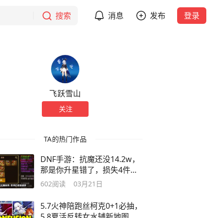
搜索
消息
发布
登录
飞跃雪山
关注
TA的热门作品
DNF手游：抗魔还没14.2w，
那是你升星错了，损失4件史
诗！
602
阅读
03月21日
5.7火神陪跑丝柯克0+1必抽，
5.8夏活反转女水辅新地图