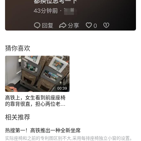
猜你喜欢
00:39
高铁上，女生看到前座座椅
的靠背很直，担心两位老人
坐的不舒服，暖心帮忙调整
相关推荐
座椅。（视频来源：@一妈
七娃 ）
热搜第一！高铁推出一种全新坐席
实际座椅和之前的专利图区别不大,采用每排座椅独立小窗的设置。