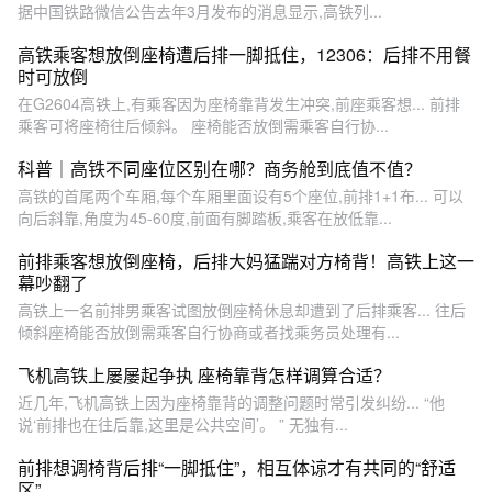
据中国铁路微信公告去年3月发布的消息显示,高铁列...
高铁乘客想放倒座椅遭后排一脚抵住，12306：后排不用餐
时可放倒
在G2604高铁上,有乘客因为座椅靠背发生冲突,前座乘客想... 前排
乘客可将座椅往后倾斜。 座椅能否放倒需乘客自行协...
科普｜高铁不同座位区别在哪？商务舱到底值不值？
高铁的首尾两个车厢,每个车厢里面设有5个座位,前排1+1布... 可以
向后斜靠,角度为45-60度,前面有脚踏板,乘客在放低靠...
前排乘客想放倒座椅，后排大妈猛踹对方椅背！高铁上这一
幕吵翻了
高铁上一名前排男乘客试图放倒座椅休息却遭到了后排乘客... 往后
倾斜座椅能否放倒需乘客自行协商或者找乘务员处理有...
飞机高铁上屡屡起争执 座椅靠背怎样调算合适？
近几年,飞机高铁上因为座椅靠背的调整问题时常引发纠纷... “他
说‘前排也在往后靠,这里是公共空间’。 ” 无独有...
前排想调椅背后排“一脚抵住”，相互体谅才有共同的“舒适
区”