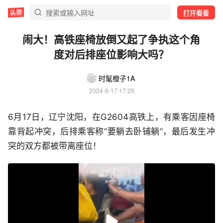
打开看看
闹大！高铁座椅放倒又起了争执这个角
度对后排座位影响大吗？
时髦橙子1A
2024-6-17 17:25
6月17日，辽宁沈阳，在G2604高铁上，有乘客因座椅
靠背起冲突，后排乘客称“要躺去卧铺躺”，最后发生冲
突的双方都被带离座位！