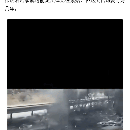
师说若塔家属可能走法律途径索赔，但这类官司要等好
几年。