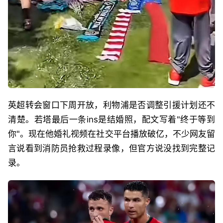
英超转会窗口下周开放，利物浦是否调整引援计划还不
清楚。若塔最后一条ins是结婚照，配文写着"终于等到
你"。现在他婚礼视频在社交平台播放破亿，不少网友留
言说看到消防员抢救过程录像，但官方说没找到完整记
录。