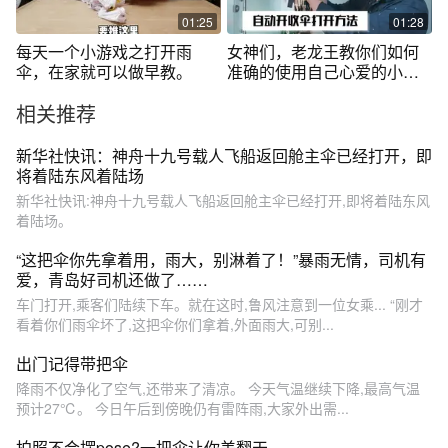
01:25
01:28
每天一个小游戏之打开雨
女神们，老龙王教你们如何
伞，在家就可以做早教。
准确的使用自己心爱的小
伞，值得收看，
相关推荐
新华社快讯：神舟十九号载人飞船返回舱主伞已经打开，即
将着陆东风着陆场
新华社快讯:神舟十九号载人飞船返回舱主伞已经打开,即将着陆东风
着陆场。
“这把伞你先拿着用，雨大，别淋着了！”暴雨无情，司机有
爱，青岛好司机还做了……
车门打开,乘客们陆续下车。就在这时,鲁风注意到一位女乘... “刚才
看着你们雨伞坏了,这把伞你们拿着,外面雨大,可别...
出门记得带把伞
降雨不仅净化了空气,还带来了清凉。 今天气温继续下降,最高气温
预计27℃。 今日午后到傍晚仍有雷阵雨,大家外出需...
拍照不会摆pose?一把伞让你美翻天