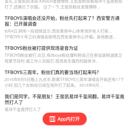
首先,王俊凯凯泽站-KASER发微博称,王凯家粉丝被易烊千玺家粉丝
打了,还撕烂了衣服。 过了一下,王俊凯粉丝发微博称...
TFBOYS演唱会还没开始，粉丝先打起来了？西安警方通
报：已开展调查
8月4日,网传一段视频显示,西安奥体中心体育场外有人打架...
TFBOYS十年之约演唱会即将在西安奥体中心开唱。各地歌迷...
TFBOYS粉丝被打提供现场录音为证
TFBOYS粉丝被打:近日,有tfboys粉丝爆料称自己在参加录制湖南卫
视某节目时,被工作人员殴打,现场发生强烈的肢体冲...
TFBOYS三周年，粉丝们真的要当场打起来吗？
2016年8月5日晚上九点半,距离TFBOYS三周年演唱会开始还有17个
小时,但几个女粉丝已经在场外打了起来。 2016年8月...
我们是同学，不是朋友！王俊凯易烊千玺闹翻，易烊千玺竟
然打人了
易烊千玺竟然打人了
App内打开