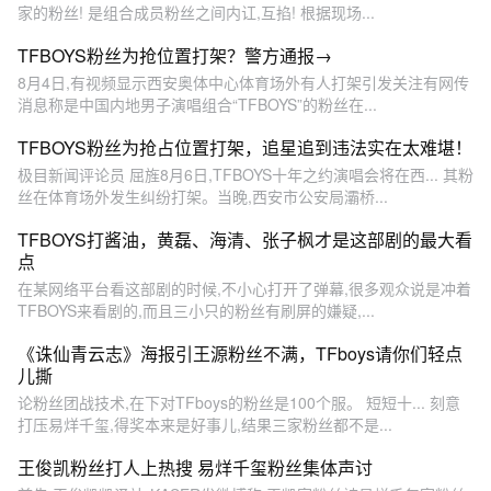
家的粉丝! 是组合成员粉丝之间内讧,互掐! 根据现场...
TFBOYS粉丝为抢位置打架？警方通报→
8月4日,有视频显示西安奥体中心体育场外有人打架引发关注有网传
消息称是中国内地男子演唱组合“TFBOYS”的粉丝在...
TFBOYS粉丝为抢占位置打架，追星追到违法实在太难堪！
极目新闻评论员 屈旌8月6日,TFBOYS十年之约演唱会将在西... 其粉
丝在体育场外发生纠纷打架。当晚,西安市公安局灞桥...
TFBOYS打酱油，黄磊、海清、张子枫才是这部剧的最大看
点
在某网络平台看这部剧的时候,不小心打开了弹幕,很多观众说是冲着
TFBOYS来看剧的,而且三小只的粉丝有刷屏的嫌疑,...
《诛仙青云志》海报引王源粉丝不满，TFboys请你们轻点
儿撕
论粉丝团战技术,在下对TFboys的粉丝是100个服。 短短十... 刻意
打压易烊千玺,得奖本来是好事儿,结果三家粉丝都不是...
王俊凯粉丝打人上热搜 易烊千玺粉丝集体声讨