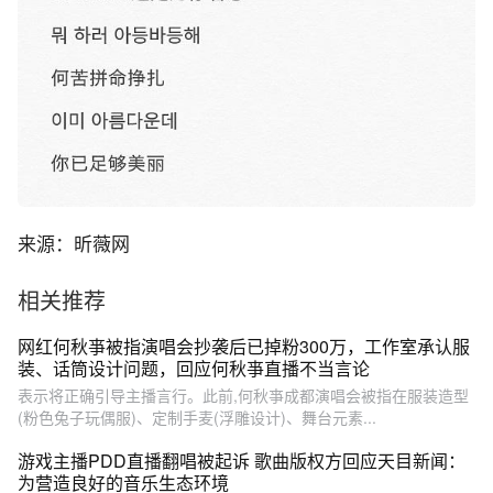
来源：昕薇网
相关推荐
网红何秋亊被指演唱会抄袭后已掉粉300万，工作室承认服
装、话筒设计问题，回应何秋亊直播不当言论
表示将正确引导主播言行。此前,何秋亊成都演唱会被指在服装造型
(粉色兔子玩偶服)、定制手麦(浮雕设计)、舞台元素...
游戏主播PDD直播翻唱被起诉 歌曲版权方回应天目新闻：
为营造良好的音乐生态环境