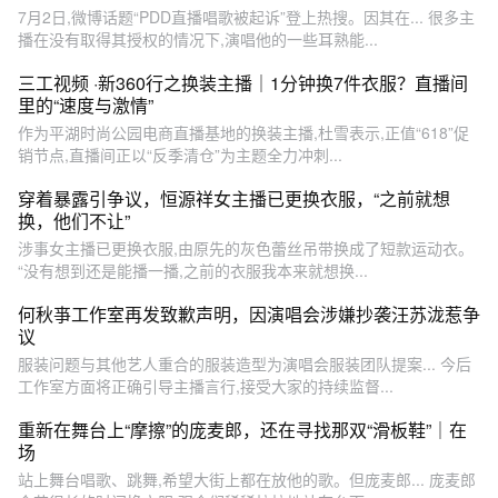
7月2日,微博话题“PDD直播唱歌被起诉”登上热搜。因其在... 很多主
播在没有取得其授权的情况下,演唱他的一些耳熟能...
三工视频 ·新360行之换装主播｜1分钟换7件衣服？直播间
里的“速度与激情”
作为平湖时尚公园电商直播基地的换装主播,杜雪表示,正值“618”促
销节点,直播间正以“反季清仓”为主题全力冲刺...
穿着暴露引争议，恒源祥女主播已更换衣服，“之前就想
换，他们不让”
涉事女主播已更换衣服,由原先的灰色蕾丝吊带换成了短款运动衣。
“没有想到还是能播一播,之前的衣服我本来就想换...
何秋亊工作室再发致歉声明，因演唱会涉嫌抄袭汪苏泷惹争
议
服装问题与其他艺人重合的服装造型为演唱会服装团队提案... 今后
工作室方面将正确引导主播言行,接受大家的持续监督...
重新在舞台上“摩擦”的庞麦郎，还在寻找那双“滑板鞋”｜在
场
站上舞台唱歌、跳舞,希望大街上都在放他的歌。但庞麦郎... 庞麦郎