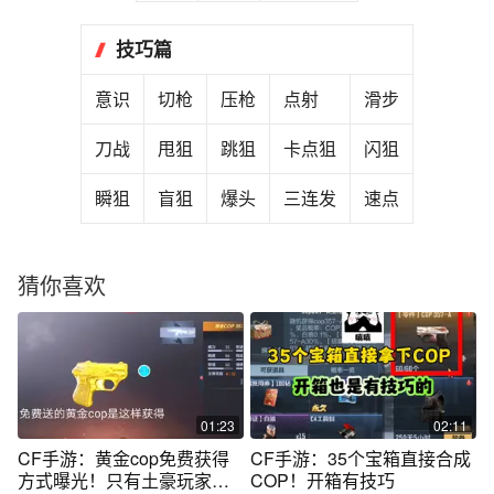
技巧篇
意识
切枪
压枪
点射
滑步
刀战
甩狙
跳狙
卡点狙
闪狙
瞬狙
盲狙
爆头
三连发
速点
猜你喜欢
01:23
02:11
CF手游：黄金cop免费获得
CF手游：35个宝箱直接合成
方式曝光！只有土豪玩家才
COP！开箱有技巧