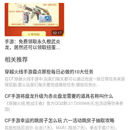
能免费获得！
02:17
手游：免费领取永久橙武炎
龙，居然还可以领取扭蛋币
抵用券
相关推荐
穿越火线手游盘点那些每日必做的10大任务
在CF穿越火线手游中,玩家们每天都可以通过完成一些日常任务来获
得奖励,那么玩家们每天要完成哪些任务,哪些任务比...
CF手游将盘龙升级为赤炎盘龙需要的道具名称叫什么
《穿越火线:枪战王者》官方QQ2群:217200968(礼包活动等你来参
加)
CF手游幸运的跳房子怎么玩 六一活动跳房子抽取攻略
奖励包括尼泊尔-炎龙(7天)、M4A1-翔龙(7天)、拳击手套(7天)、