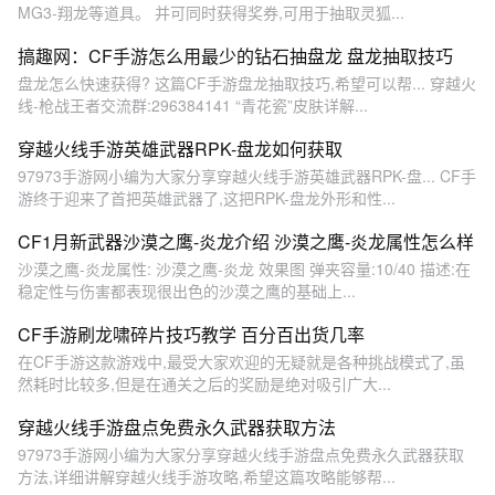
MG3-翔龙等道具。 并可同时获得奖券,可用于抽取灵狐...
搞趣网：CF手游怎么用最少的钻石抽盘龙 盘龙抽取技巧
盘龙怎么快速获得? 这篇CF手游盘龙抽取技巧,希望可以帮... 穿越火
线-枪战王者交流群:296384141 “青花瓷”皮肤详解...
穿越火线手游英雄武器RPK-盘龙如何获取
97973手游网小编为大家分享穿越火线手游英雄武器RPK-盘... CF手
游终于迎来了首把英雄武器了,这把RPK-盘龙外形和性...
CF1月新武器沙漠之鹰-炎龙介绍 沙漠之鹰-炎龙属性怎么样
沙漠之鹰-炎龙属性: 沙漠之鹰-炎龙 效果图 弹夹容量:10/40 描述:在
稳定性与伤害都表现很出色的沙漠之鹰的基础上...
CF手游刷龙啸碎片技巧教学 百分百出货几率
在CF手游这款游戏中,最受大家欢迎的无疑就是各种挑战模式了,虽
然耗时比较多,但是在通关之后的奖励是绝对吸引广大...
穿越火线手游盘点免费永久武器获取方法
97973手游网小编为大家分享穿越火线手游盘点免费永久武器获取
方法,详细讲解穿越火线手游攻略,希望这篇攻略能够帮...