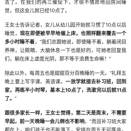
去了。在我们的再三催促下，才很不情愿地回房间睡
觉，但这会儿就已经10点了。
王女士告诉记者，女儿从幼儿园开始就习惯了10点以后
睡觉，
现在即便被早早地催上床，也照样翻来覆去一个
多小时睡不着
，“我们总跟她说，即使睡不着，躺着闭目
养神，让眼睛、大脑休息一下也是好的，可她老回复我
们，躺在床上虚度光阴，那不等于浪费生命嘛！”
除此以外，每周五也是甜甜百分百晚睡的一天。“礼拜五
晚上要上写字课、英语课。
一放学就接去补习班，回到
家，再练半小时琴，基本上10点了，洗漱完以后就11点
了。
”
跟很多家长一样，王女士觉得，第二天是周末，不需要
早起，前一天晚睡一会儿倒也不影响
，“而且补习班大家
都在上，咱们孩子也不能落下，安排在周五无可厚非，