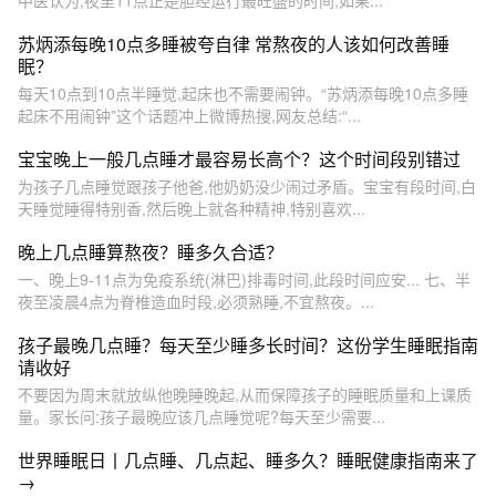
中医认为,夜里11点正是胆经运行最旺盛的时间,如果...
苏炳添每晚10点多睡被夸自律 常熬夜的人该如何改善睡
眠？
每天10点到10点半睡觉,起床也不需要闹钟。“苏炳添每晚10点多睡
起床不用闹钟”这个话题冲上微博热搜,网友总结:“...
宝宝晚上一般几点睡才最容易长高个？这个时间段别错过
为孩子几点睡觉跟孩子他爸,他奶奶没少闹过矛盾。宝宝有段时间,白
天睡觉睡得特别香,然后晚上就各种精神,特别喜欢...
晚上几点睡算熬夜？睡多久合适？
一、晚上9-11点为免疫系统(淋巴)排毒时间,此段时间应安... 七、半
夜至凌晨4点为脊椎造血时段,必须熟睡,不宜熬夜。...
孩子最晚几点睡？每天至少睡多长时间？这份学生睡眠指南
请收好
不要因为周末就放纵他晚睡晚起,从而保障孩子的睡眠质量和上课质
量。家长问:孩子最晚应该几点睡觉呢?每天至少需要...
世界睡眠日丨几点睡、几点起、睡多久？睡眠健康指南来了
→