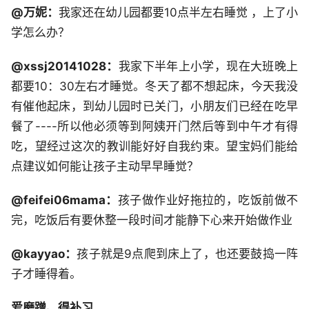
@万妮：
我家还在幼儿园都要10点半左右睡觉 ，上了小
学怎么办？
@xssj20141028：
我家下半年上小学，现在大班晚上
都要10：30左右才睡觉。冬天了都不想起床，今天我没
有催他起床，到幼儿园时已关门，小朋友们已经在吃早
餐了----所以他必须等到阿姨开门然后等到中午才有得
吃，望经过这次的教训能好好自我约束。望宝妈们能给
点建议如何能让孩子主动早早睡觉？
@feifei06mama：
孩子做作业好拖拉的，吃饭前做不
完，吃饭后有要休整一段时间才能静下心来开始做作业
@kayyao：
孩子就是9点爬到床上了，也还要鼓捣一阵
子才睡得着。
爱磨蹭、得补习