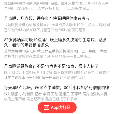
规律的睡眠时间是健康睡眠的保障。成年人推荐晚上10—11点入睡,
早晨6—7点起床;老年人推荐晚上10—11点入睡,早晨...
几点睡，几点起，睡多久？快看睡眠健康参考→
《睡眠健康核心信息及释义》,推荐成年人晚上10至11点入... 睡时间
在30分钟以内(6岁以下儿童在20分钟以内);夜间醒来...
32岁苏炳添每晚10点睡！晚上睡多久决定你生啥病、活多
久，看你的年龄该睡多久
苏炳添每晚10点准时睡觉,而且手机关机,数年如一日。每晚... 睡眠
对身体的健康实在太重要了,不夸张地说——晚上睡多...
几点睡觉算熬夜？不是11点也不是12点，很多人错了
晚上12点、1点才睡,早上8点醒,算不算熬夜?到底几点睡觉... 研究也
证实每晚睡眠小于5小时属于严重睡眠不足,肥胖风险...
每天早5点起床，晚10点半睡觉，00后小伙如苦行僧般自律
钱江晚报·小时新闻 记者 李颖 王琼 通讯员 王萍琴 照片由受访人提
供晚上睡不着,早上起不来,熬夜已经成了许多年...
App内打开