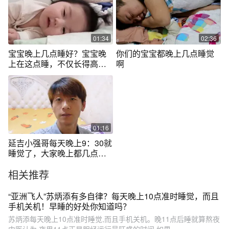
01:34
02:36
宝宝晚上几点睡好？宝宝晚
你们的宝宝都晚上几点睡觉
上在这点睡，不仅长得高还
啊
聪明
01:16
延吉小强哥每天晚上9：30就
睡觉了，大家晚上都几点睡
呀？
相关推荐
“亚洲飞人”苏炳添有多自律？每天晚上10点准时睡觉，而且
手机关机！早睡的好处你知道吗？
苏炳添每天晚上10点准时睡觉,而且手机关机。晚11点后睡就算熬夜