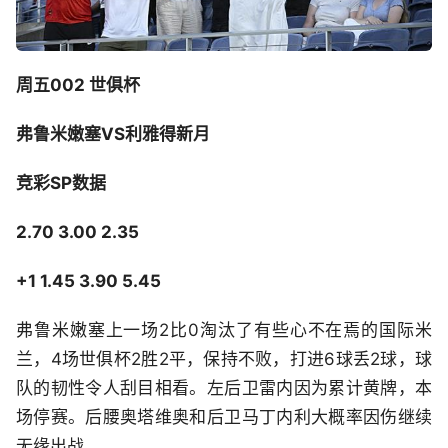
周五002 世俱杯
弗鲁米嫩塞VS利雅得新月
竞彩SP数据
2.70 3.00 2.35
+1 1.45 3.90 5.45
弗鲁米嫩塞上一场2比0淘汰了有些心不在焉的国际米
兰，4场世俱杯2胜2平，保持不败，打进6球丢2球，球
队的韧性令人刮目相看。左后卫雷内因为累计黄牌，本
场停赛。后腰奥塔维奥和后卫马丁内利大概率因伤继续
无缘出战。