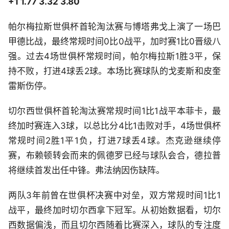
+1 1.77 3.32 3.80
帕尔梅拉斯世俱杯首轮淘汰赛与博塔弗戈上演了一场巴
甲德比战，最终常规时间0比0战平，加时赛1比0晋级八
强。过去4场世俱杯常规时间，帕尔梅拉斯1胜3平，保
持不败，打进4球丢2球。本场比赛球队的戈麦斯和皮奎
雷斯伤停。
切尔西世俱杯首轮淘汰赛常规时间1比1战平本菲卡，最
终加时赛连入3球，以总比分4比1击败对手，4场世俱杯
常规时间2胜1平1负，打进7球丢4球。杰克逊继续停
赛，布赖顿转会而来的佩德罗已经与球队会合，德拉普
将继续首发出任中锋。弗法纳因伤缺阵。
两队3年前曾在世俱杯决赛中对垒，双方常规时间1比1
战平，最终加时切尔西拿下冠军。从初始数据看，切尔
西数据偏浅，而且切尔西随着比赛深入，球队的专注度