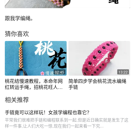
跟我学编绳。
猜你喜欢
02:45
13:22
桃花结慢速教程，本命年网
简单四步学会桃花流水编绳
红转运手绳，招桃花旺人际
手链
好运加持
相关推荐
手链竟可以这样玩！女孩学编程也靠它？
平常我们很难把手链和编程联系到一起,但是近日确实就是发生了这
样一件事,让人们大吃一惊,现在我们一起来看一下究...