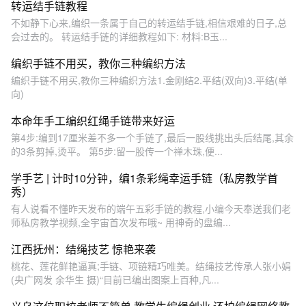
转运结手链教程
不如静下心来,编织一条属于自己的转运结手链,相信艰难的日子,总
会过去的。 转运结手链的详细教程如下: 材料:B玉...
编织手链不用买，教你三种编织方法
编织手链不用买,教你三种编织方法1.金刚结2.平结(双向)3.平结(单
向)
本命年手工编织红绳手链带来好运
第4步:编到17厘米差不多一个手链了,最后一股线挑出头后结尾,其余
的3条剪掉,烫平。 第5步:留一股传一个禅木珠,便...
学手艺 | 计时10分钟，编1条彩绳幸运手链（私房教学首
秀）
有人说看不懂昨天发布的端午五彩手链的教程,小编今天奉送我们老
师私房教学视频,全宇宙首次发布哦~ 用神奇的盘编...
江西抚州：结绳技艺 惊艳来袭
桃花、莲花鲜艳逼真;手链、项链精巧唯美。结绳技艺传承人张小娟
(央广网发 余华生 摄)“目前已编出图案上百种,凡...