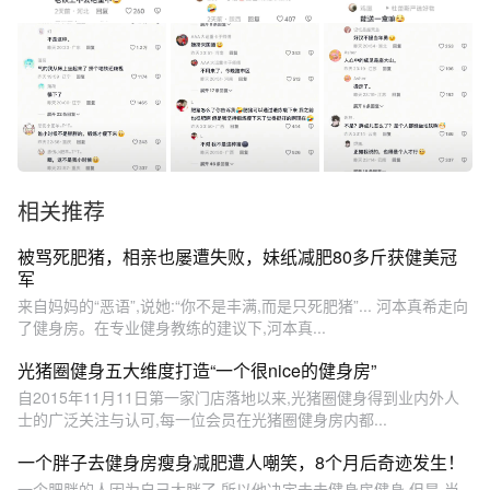
相关推荐
被骂死肥猪，相亲也屡遭失败，妹纸减肥80多斤获健美冠
军
来自妈妈的“恶语”,说她:“你不是丰满,而是只死肥猪”... 河本真希走向
了健身房。在专业健身教练的建议下,河本真...
光猪圈健身五大维度打造“一个很nice的健身房”
自2015年11月11日第一家门店落地以来,光猪圈健身得到业内外人
士的广泛关注与认可,每一位会员在光猪圈健身房内都...
一个胖子去健身房瘦身减肥遭人嘲笑，8个月后奇迹发生！
一个肥胖的人因为自己太胖了,所以他决定去去健身房健身,但是,当