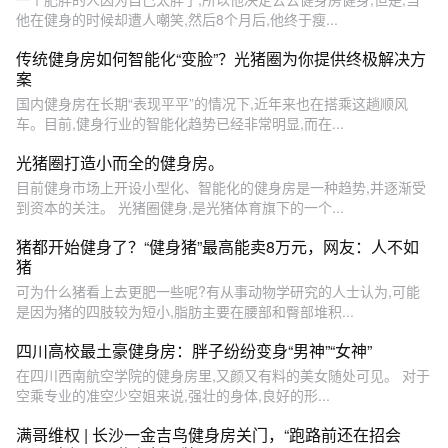
他在健身的时候却遭人嘲笑,然后8个月后,他终于瘦...
传统健身房如何智能化“变脸”？光猪圈为你提供终极解决方
案
国内健身房在长期“表现平平”的情况下,近年来也在搭乘这趟顺风
车。目前,健身行业的智能化趋势已经非常明显,而在...
光猪圈打造小而全的健身房。
目前健身市场上开设小型化、智能化的健身房是一种趋势,并逐渐受
到资本的关注。 光猪圈健身,是光猪体育旗下的一个...
猪都开始健身了？“健身猪”最高能卖8万元，网友：人不如
猪
可为什么猪看上去更肥一些呢?有从事动物学研究的人士认为,可能
是因为猪的四肢较为短小,脂肪主要在腰部和臀部堆积...
四川高校最土豪健身房：胖子纷纷变身“男神”“女神”
在四川西南航空学院的健身房里,又颜又有料的美女随处可见。 对于
空乘专业的准空少空姐来说,强壮的身体,良好的形...
满哥维权 | 长沙一金吉鸟健身房关门，“跑路前还在招会